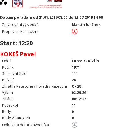
Datum pořádání od 21.07.2019 08:00 do 21.07.2019 14:00
Zpracování výsledků
Martin Juránek
Propozice ke stažení
Start: 12:20
KOKEŠ Pavel
Oddíl
Force KCK-Zlín
Ročník
1971
Startovní číslo
111
Pořadí
28
Zkratka kategorie / Pořadí v kategorii
C / 28
Výkon
02:29:26
Ztráta
00:12:23
Počet kol
11
Body
0
Body v kategorii
0
Odkaz na detail závodníka