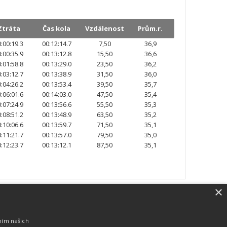
Ztráta
Čas kola
Vzdálenost
Prům.r.
:00:19.3
00:12:14.7
7,50
36,9
:00:35.9
00:13:12.8
15,50
36,6
:01:58.8
00:13:29.0
23,50
36,2
:03:12.7
00:13:38.9
31,50
36,0
:04:26.2
00:13:53.4
39,50
35,7
:06:01.6
00:14:03.0
47,50
35,4
:07:24.9
00:13:56.6
55,50
35,3
:08:51.2
00:13:48.9
63,50
35,2
:10:06.6
00:13:59.7
71,50
35,1
:11:21.7
00:13:57.0
79,50
35,0
:12:23.7
00:13:12.1
87,50
35,1
×
SW vybavení
Pro měření, zpracování a publikaci
ním našich
výsledků používáme software vyvinutý na