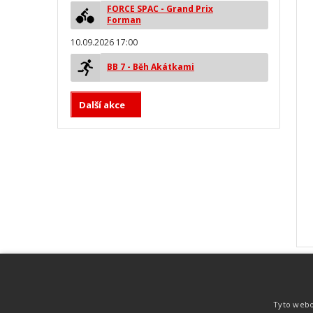
FORCE SPAC - Grand Prix
Forman
10.09.2026 17:00
BB 7 - Běh Akátkami
Další akce
MYLAPS ProChip
Nejspolehlivější a nejpřesnější čipová
Tyto webo
technologie od společnosti MYLAPS. Tato