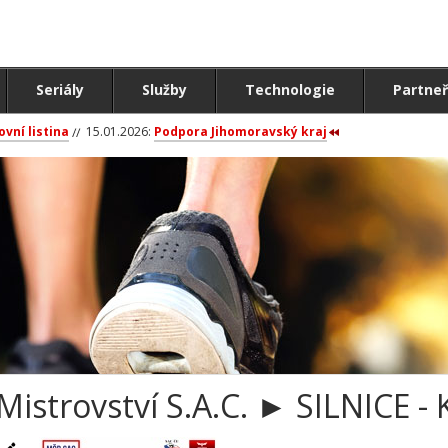
Seriály
Služby
Technologie
Partneř
ovní listina
15.01.2026:
Podpora Jihomoravský kraj
Mistrovství S.A.C. ► SILNICE - 