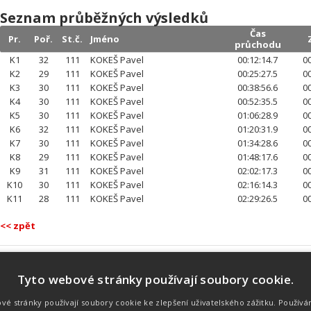
Seznam průběžných výsledků
Čas
Pr.
Poř.
St.č.
Jméno
průchodu
K1
32
111
KOKEŠ Pavel
00:12:14.7
00
K2
29
111
KOKEŠ Pavel
00:25:27.5
00
K3
30
111
KOKEŠ Pavel
00:38:56.6
00
K4
30
111
KOKEŠ Pavel
00:52:35.5
00
K5
30
111
KOKEŠ Pavel
01:06:28.9
00
K6
32
111
KOKEŠ Pavel
01:20:31.9
00
K7
30
111
KOKEŠ Pavel
01:34:28.6
00
K8
29
111
KOKEŠ Pavel
01:48:17.6
00
K9
31
111
KOKEŠ Pavel
02:02:17.3
00
K10
30
111
KOKEŠ Pavel
02:16:14.3
00
K11
28
111
KOKEŠ Pavel
02:29:26.5
00
<< zpět
Tyto webové stránky používají soubory cookie.
Náš tým
Náš tým je schopen na profesionální
vé stránky používají soubory cookie ke zlepšení uživatelského zážitku. Používá
úrovni zajistit pořádání sportovních