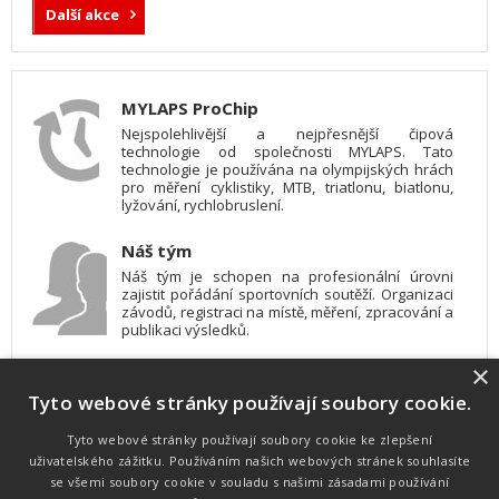
Další akce
MYLAPS ProChip
Nejspolehlivější a nejpřesnější čipová
technologie od společnosti MYLAPS. Tato
technologie je používána na olympijských hrách
pro měření cyklistiky, MTB, triatlonu, biatlonu,
lyžování, rychlobruslení.
Náš tým
Náš tým je schopen na profesionální úrovni
zajistit pořádání sportovních soutěží. Organizaci
závodů, registraci na místě, měření, zpracování a
publikaci výsledků.
×
SW vybavení
Tyto webové stránky používají soubory cookie.
Pro měření, zpracování a publikaci výsledků
používáme software vyvinutý na zakázku. Lze
online publikovat výsledky komentátorovi na
Tyto webové stránky používají soubory cookie ke zlepšení
obrazovky a s nepatrným zpožděním na
uživatelského zážitku. Používáním našich webových stránek souhlasíte
webových stránkách.
se všemi soubory cookie v souladu s našimi zásadami používání