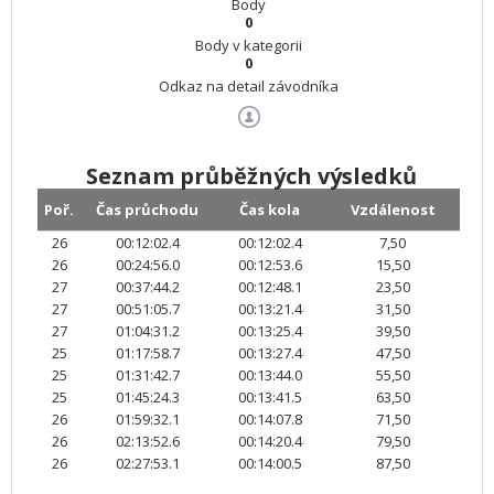
Body
0
Body v kategorii
0
Odkaz na detail závodníka
Seznam průběžných výsledků
Poř.
Čas průchodu
Čas kola
Vzdálenost
26
00:12:02.4
00:12:02.4
7,50
26
00:24:56.0
00:12:53.6
15,50
27
00:37:44.2
00:12:48.1
23,50
27
00:51:05.7
00:13:21.4
31,50
27
01:04:31.2
00:13:25.4
39,50
25
01:17:58.7
00:13:27.4
47,50
25
01:31:42.7
00:13:44.0
55,50
25
01:45:24.3
00:13:41.5
63,50
26
01:59:32.1
00:14:07.8
71,50
26
02:13:52.6
00:14:20.4
79,50
26
02:27:53.1
00:14:00.5
87,50