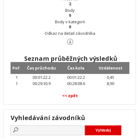
2
Body
0
Body v kategorii
0
Odkaz na detail závodníka
Seznam průběžných výsledků
Poř.
Čas průchodu
Čas kola
Vzdálenost
1
00:01:22.2
00:01:22.2
0,45
1
00:29:30.9
00:28:08.6
8,90
<< zpět
Vyhledávání závodníků