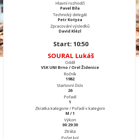
Hlavní rozhodčí
Pavel Bíla
Technický delegát
Petr Kotyza
Zpracování výsledků
David Klézl
Start: 10:50
SOURAL Lukáš
Oddíl
VSK UNI Brno / Orel Židenice
Ročník
1982
Startovní číslo
26
Pořadí
1
Zkratka kategorie / Pořadí v kategorii
M / 1
Výkon
00:29:30
Ztráta
Počet kol