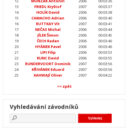
12
MUNZAK Antonín
2006
00:03:36
13
FRIEDL Kryštof
2007
00:03:37
14
HOLÍK David
2006
00:03:38
15
CAMACHO Adrian
2006
00:03:40
16
RUTTKAY Vít
2007
00:03:41
17
NEČAS Michal
2006
00:03:44
18
JÍLEK Šimon
2006
00:03:45
19
ČECH Radan
2006
00:03:46
20
HYÁNEK Pavel
2006
00:03:46
21
LIPI Filip
2006
00:03:53
22
KUNC David
2006
00:03:55
23
RUNDERVOORT Dominik
2007
00:03:56
24
KŘIVÁNEK Eduard
2007
00:03:56
25
KAHWAJÍ Oliver
2007
00:04:22
<< zpět
Vyhledávání závodníků