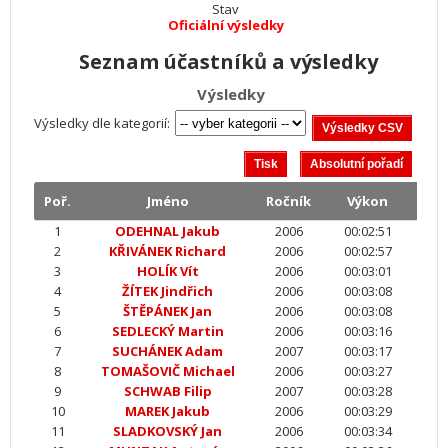
Stav
Oficiální výsledky
Seznam účastníků a výsledky
Výsledky
Výsledky dle kategorií:
Poř.
Jméno
Ročník
Výkon
1
ODEHNAL Jakub
2006
00:02:51
2
KŘIVÁNEK Richard
2006
00:02:57
3
HOLÍK Vít
2006
00:03:01
4
ŽÍTEK Jindřich
2006
00:03:08
5
ŠTĚPÁNEK Jan
2006
00:03:08
6
SEDLECKÝ Martin
2006
00:03:16
7
SUCHÁNEK Adam
2007
00:03:17
8
TOMAŠOVIČ Michael
2006
00:03:27
9
SCHWAB Filip
2007
00:03:28
10
MAREK Jakub
2006
00:03:29
11
SLADKOVSKÝ Jan
2006
00:03:34