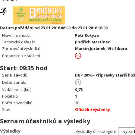
Datum pořádání od 23.01.2016 08:00 do 23.01.2016 18:00
Hlavní rozhodčí
Petr Kotyza
Technický delegát
Jindřich Martinec
Zpracování výsledků
Martin Juránek, Vít Sikora
Propozice ke stažení
Start: 09:35 hod
Seriál závodů
BBP 2016 - Přípravky starší hoš
Detail seriálu
Vzdálenost (km)
0,75
Počet kol
1
Počet závodníků
20
Stav
Oficiální výsledky
Seznam účastníků a výsledky
Výsledky
Výsledky dle kategorií: