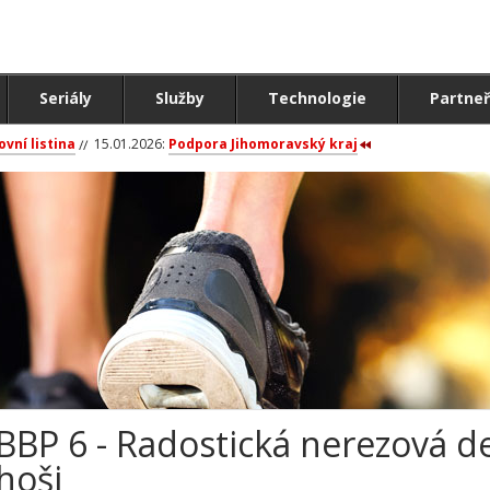
Seriály
Služby
Technologie
Partneř
ovní listina
15.01.2026:
Podpora Jihomoravský kraj
BBP 6 - Radostická nerezová des
hoši