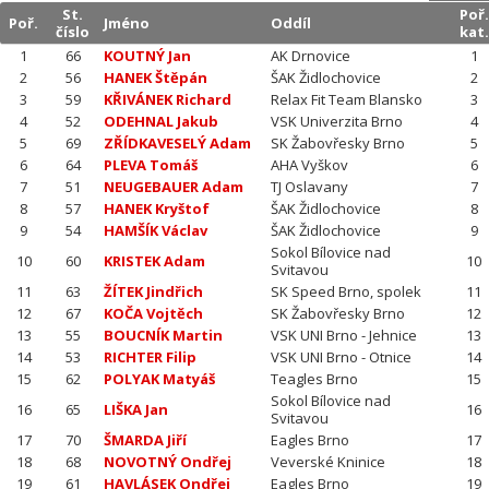
St.
Poř.
Poř.
Jméno
Oddíl
číslo
kat.
1
66
KOUTNÝ Jan
AK Drnovice
1
2
56
HANEK Štěpán
ŠAK Židlochovice
2
3
59
KŘIVÁNEK Richard
Relax Fit Team Blansko
3
4
52
ODEHNAL Jakub
VSK Univerzita Brno
4
5
69
ZŘÍDKAVESELÝ Adam
SK Žabovřesky Brno
5
6
64
PLEVA Tomáš
AHA Vyškov
6
7
51
NEUGEBAUER Adam
TJ Oslavany
7
8
57
HANEK Kryštof
ŠAK Židlochovice
8
9
54
HAMŠÍK Václav
ŠAK Židlochovice
9
Sokol Bílovice nad
10
60
KRISTEK Adam
10
Svitavou
11
63
ŽÍTEK Jindřich
SK Speed Brno, spolek
11
12
67
KOČA Vojtěch
SK Žabovřesky Brno
12
13
55
BOUCNÍK Martin
VSK UNI Brno - Jehnice
13
14
53
RICHTER Filip
VSK UNI Brno - Otnice
14
15
62
POLYAK Matyáš
Teagles Brno
15
Sokol Bílovice nad
16
65
LIŠKA Jan
16
Svitavou
17
70
ŠMARDA Jiří
Eagles Brno
17
18
68
NOVOTNÝ Ondřej
Veverské Kninice
18
19
61
HAVLÁSEK Ondřej
Eagles Brno
19