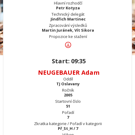
Hlavní rozhodčí
Petr Kotyza
Technický delegát
Jindřich Martinec
Zpracování výsledků
Martin Juránek, Vít Sikora
Propozice ke stažení
Start: 09:35
NEUGEBAUER Adam
Oddíl
TJ Oslavany
Ročník
2005
Startovní číslo
51
Pořadí
7
Zkratka kategorie / Pořadí v kategorii
Př_St_H / 7
Výkon