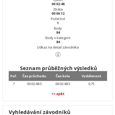
00:02:48
Ztráta
00:00:12
Počet kol
1
Body
84
Body v kategorii
84
Odkaz na detail závodníka
Seznam průběžných výsledků
Poř.
Čas průchodu
Čas kola
Vzdálenost
7
00:02:48.5
00:02:48.5
0,75
<< zpět
Vyhledávání závodníků