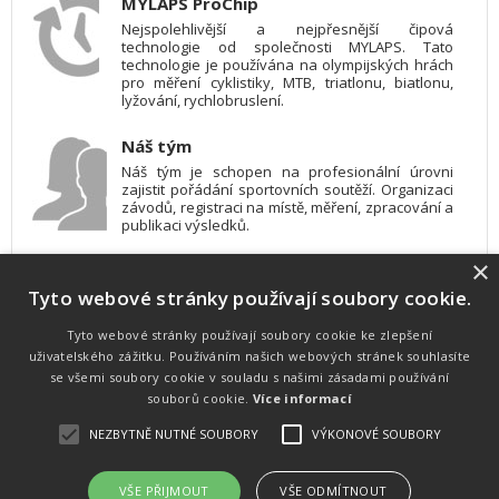
MYLAPS ProChip
Nejspolehlivější a nejpřesnější čipová
technologie od společnosti MYLAPS. Tato
technologie je používána na olympijských hrách
pro měření cyklistiky, MTB, triatlonu, biatlonu,
lyžování, rychlobruslení.
Náš tým
Náš tým je schopen na profesionální úrovni
zajistit pořádání sportovních soutěží. Organizaci
závodů, registraci na místě, měření, zpracování a
publikaci výsledků.
×
SW vybavení
Tyto webové stránky používají soubory cookie.
Pro měření, zpracování a publikaci výsledků
používáme software vyvinutý na zakázku. Lze
online publikovat výsledky komentátorovi na
Tyto webové stránky používají soubory cookie ke zlepšení
obrazovky a s nepatrným zpožděním na
uživatelského zážitku. Používáním našich webových stránek souhlasíte
webových stránkách.
se všemi soubory cookie v souladu s našimi zásadami používání
souborů cookie.
Více informací
NEZBYTNĚ NUTNÉ SOUBORY
VÝKONOVÉ SOUBORY
Atletika
UNI
© 2011-2015
. Publikování a šíření obsahu je bez písemného
souhlasu zakázáno.
VŠE PŘIJMOUT
VŠE ODMÍTNOUT