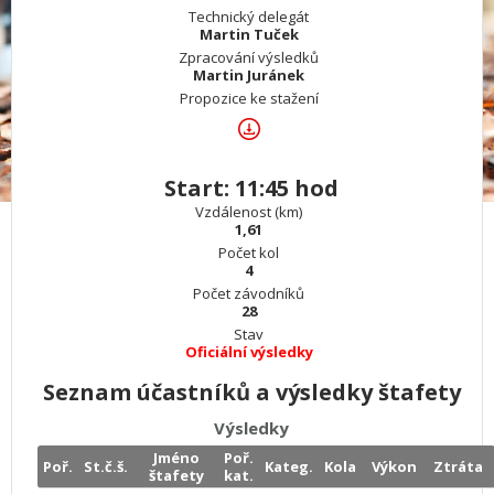
Technický delegát
Martin Tuček
Zpracování výsledků
Martin Juránek
Propozice ke stažení
Start: 11:45 hod
Vzdálenost (km)
1,61
Počet kol
4
Počet závodníků
28
Stav
Oficiální výsledky
Seznam účastníků a výsledky štafety
Výsledky
Jméno
Poř.
Poř.
St.č.š.
Kateg.
Kola
Výkon
Ztráta
štafety
kat.