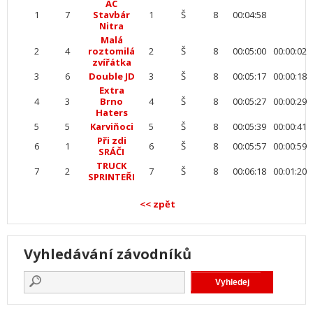
AC
1
7
Stavbár
1
Š
8
00:04:58
Nitra
Malá
2
4
roztomilá
2
Š
8
00:05:00
00:00:02
zvířátka
3
6
Double JD
3
Š
8
00:05:17
00:00:18
Extra
4
3
Brno
4
Š
8
00:05:27
00:00:29
Haters
5
5
Karviňoci
5
Š
8
00:05:39
00:00:41
Při zdi
6
1
6
Š
8
00:05:57
00:00:59
SRÁČI
TRUCK
7
2
7
Š
8
00:06:18
00:01:20
SPRINTEŘI
<< zpět
Vyhledávání závodníků