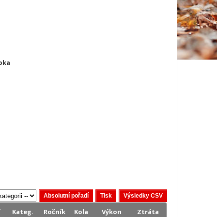
pka
.
Kateg.
Ročník
Kola
Výkon
Ztráta
.