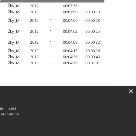
Žky_Ml
2012
1
00:03:36
Žky_Ml
2013
1
00:03:50
00:00:13
Žky_Ml
2012
1
00:04:00
00:00:23
Žky_Ml
2012
1
00:04:02
00:00:25
Žky_Ml
2012
1
00:04:09
00:00:32
Žky_Ml
2013
1
00:04:13
00:00:36
Žky_Ml
2012
1
00:04:26
00:00:49
Žky_Ml
2013
1
00:04:38
00:01:01
×
SW vybavení
Pro měření, zpracování a publikaci
ním našich
výsledků používáme software vyvinutý na
ání souborů
zakázku. Lze online publikovat výsledky
komentátorovi na obrazovky a s
nepatrným zpožděním na webových
stránkách.