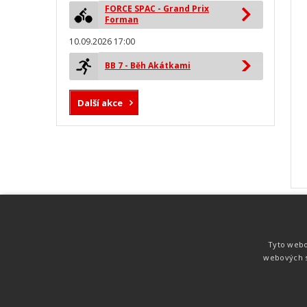
FORCE SPAC - Grand Prix
Forman
10.09.2026 17:00
BB 7 - Běh Akátkami
Další akce
MYLAPS ProChip
Nejspolehlivější a nejpřesnější čipová
Tyto webo
technologie od společnosti MYLAPS. Tato
webových s
technologie je používána na olympijských
hrách pro měření cyklistiky, MTB,
triatlonu, biatlonu, lyžování,
rychlobruslení.