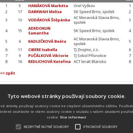
1
5
HANÁKOVÁ Markéta
Orel Vyškov
1
2
17
DARKWAH Melisa
SK Speed Brno, spolek
2
AC Moravská Slavia Brno,
3
13
VODÁKOVÁ Štěpánka
3
spolek
ADEDOKUN
4
15
SK Speed Brno, spolek
4
Samantha
AC Moravská Slavia Brno,
5
6
KADLEČKOVÁ Beáta
5
spolek
6
11
CIBERE Isabella
TJ Znojmo, z.s.
6
7
9
PUČÁLKOVÁ Viktorie
TJ Sokol Přísnotice
7
8
16
REDLICHOVÁ Kateřina
ACT leraK Blansko
8
<< zpět
Tyto webové stránky používají soubory cookie.
Náš tým
Náš tým je schopen na profesionální
vé stránky používají soubory cookie ke zlepšení uživatelského zážitku. Používá
úrovni zajistit pořádání sportovních
tránek souhlasíte se všemi soubory cookie v souladu s našimi zásadami použív
soutěží. Organizaci závodů, registraci na
místě, měření, zpracování a publikaci
cookie.
Více informací
výsledků.
NEZBYTNĚ NUTNÉ SOUBORY
VÝKONOVÉ SOUBORY