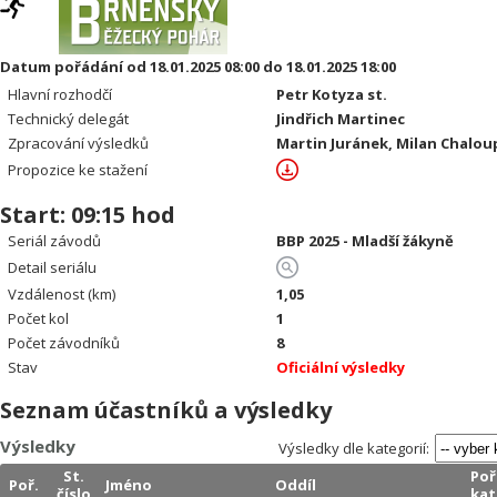
Datum pořádání od 18.01.2025 08:00 do 18.01.2025 18:00
Hlavní rozhodčí
Petr Kotyza st.
Technický delegát
Jindřich Martinec
Zpracování výsledků
Martin Juránek, Milan Chalou
Propozice ke stažení
Start: 09:15 hod
Seriál závodů
BBP 2025 - Mladší žákyně
Detail seriálu
Vzdálenost (km)
1,05
Počet kol
1
Počet závodníků
8
Stav
Oficiální výsledky
Seznam účastníků a výsledky
Výsledky
Výsledky dle kategorií:
St.
Poř
Poř.
Jméno
Oddíl
číslo
kat