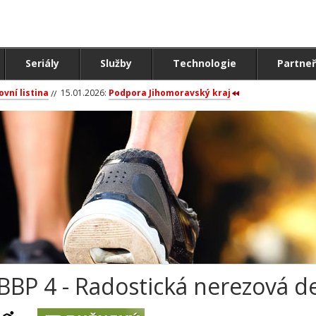
Seriály
Služby
Technologie
Partneř
ovní listina
15.01.2026:
Podpora Jihomoravský kraj
BBP 4 - Radostická nerezová de