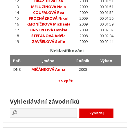
12
BRÁZDOVÁ Lea
2008
00:01:51
13
MELUZÍNOVÁ Nela
2009
00:01:51
14
COUFALOVÁ Rea
2009
00:01:52
15
PROCHÁZKOVÁ Nikol
2009
00:01:56
16
KMONÍČKOVÁ Michaela
2009
00:01:59
17
FINSTRLOVÁ Denisa
2009
00:02:02
18
ŠTEFANOVÁ Adéla
2008
00:02:04
19
ZAVŘELOVÁ Sofie
2009
00:02:44
Neklasifikováni
Poř.
Jméno
Ročník
Výkon
DNS
MIČÁNKOVÁ Anna
2008
<< zpět
Vyhledávání závodníků