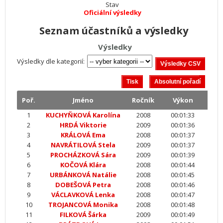
Stav
Oficiální výsledky
Seznam účastníků a výsledky
Výsledky
Výsledky dle kategorií:
Poř.
Jméno
Ročník
Výkon
1
KUCHYŇKOVÁ Karolína
2008
00:01:33
2
HRDÁ Viktorie
2009
00:01:36
3
KRÁLOVÁ Ema
2008
00:01:37
4
NAVRÁTILOVÁ Stela
2009
00:01:37
5
PROCHÁZKOVÁ Sára
2009
00:01:39
6
KOČOVÁ Klára
2008
00:01:44
7
URBÁNKOVÁ Natálie
2008
00:01:45
8
DOBEŠOVÁ Petra
2008
00:01:46
9
VÁCLAVKOVÁ Lenka
2008
00:01:47
10
TROJANCOVÁ Monika
2008
00:01:48
11
FILKOVÁ Šárka
2009
00:01:49