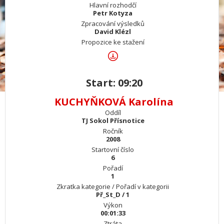
Hlavní rozhodčí
Petr Kotyza
Zpracování výsledků
David Klézl
Propozice ke stažení
Start: 09:20
KUCHYŇKOVÁ Karolína
Oddíl
TJ Sokol Přísnotice
Ročník
2008
Startovní číslo
6
Pořadí
1
Zkratka kategorie / Pořadí v kategorii
Př_St_D / 1
Výkon
00:01:33
Ztráta