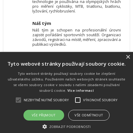
technologie je používána na olympijských hrách
pro měření cyklistiky, MTB, triatlonu, biatlonu,
lyžování, rychlobruslení.
Náš tým
Náš tým je schopen na profesionální úrovni
zajistit pořádání sportovních soutěží. Organizaci
závodů, registraci na místě, měření, zpracování a
publikaci výsledků.
×
SW vybavení
Tyto webové stránky používají soubory cookie.
Pro měření, zpracování a publikaci výsledků
používáme software vyvinutý na zakázku. Lze
online publikovat výsledky komentátorovi na
Tyto webové stránky používají soubory cookie ke zlepšení
obrazovky a s nepatrným zpožděním na
uživatelského zážitku. Používáním našich webových stránek souhlasíte
webových stránkách.
se všemi soubory cookie v souladu s našimi zásadami používání
souborů cookie.
Více informací
NEZBYTNĚ NUTNÉ SOUBORY
VÝKONOVÉ SOUBORY
Atletika
UNI
© 2011-2015
. Publikování a šíření obsahu je bez písemného
souhlasu zakázáno.
VŠE PŘIJMOUT
VŠE ODMÍTNOUT
Zabýváme se časomírou, výsledkovým servisem na různých malých i velkých sportovních
akcích a také přímo pořádáním sportovních akcí.
ZOBRAZIT PODROBNOSTI
Vyrobeno ve studiu
M square s.r.o.