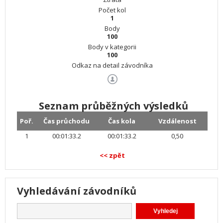
Počet kol
1
Body
100
Body v kategorii
100
Odkaz na detail závodníka
Seznam průběžných výsledků
Poř.
Čas průchodu
Čas kola
Vzdálenost
1
00:01:33.2
00:01:33.2
0,50
<< zpět
Vyhledávání závodníků