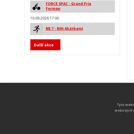
FORCE SPAC - Grand Prix
Forman
10.09.2026 17:00
BB 7 - Běh Akátkami
Další akce
MYLAPS ProChip
Nejspolehlivější a nejpřesnější čipová
Tyto webo
technologie od společnosti MYLAPS. Tato
webových s
technologie je používána na olympijských
hrách pro měření cyklistiky, MTB,
triatlonu, biatlonu, lyžování,
rychlobruslení.