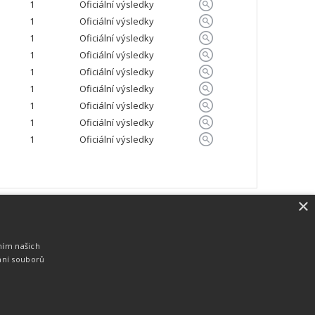
1
Oficiální výsledky
1
Oficiální výsledky
1
Oficiální výsledky
1
Oficiální výsledky
1
Oficiální výsledky
1
Oficiální výsledky
1
Oficiální výsledky
1
Oficiální výsledky
1
Oficiální výsledky
×
SW vybavení
Pro měření, zpracování a publikaci
ním našich
výsledků používáme software vyvinutý na
ání souborů
zakázku. Lze online publikovat výsledky
komentátorovi na obrazovky a s
nepatrným zpožděním na webových
stránkách.