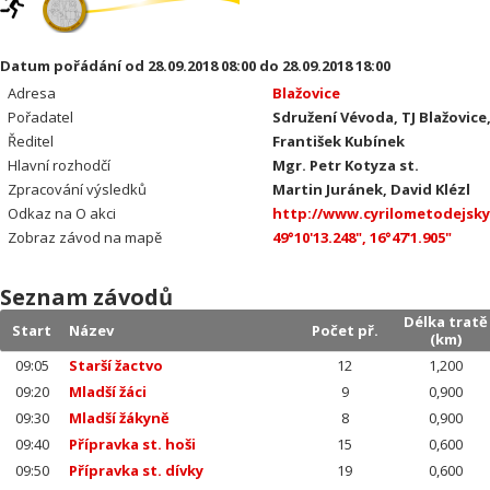
Datum pořádání od 28.09.2018 08:00 do 28.09.2018 18:00
Adresa
Blažovice
Pořadatel
Sdružení Vévoda, TJ Blažovice,
Ředitel
František Kubínek
Hlavní rozhodčí
Mgr. Petr Kotyza st.
Zpracování výsledků
Martin Juránek, David Klézl
Odkaz na O akci
http://www.cyrilometodejsk
Zobraz závod na mapě
49°10'13.248", 16°47'1.905"
Seznam závodů
Délka tratě
Start
Název
Počet př.
(km)
09:05
Starší žactvo
12
1,200
09:20
Mladší žáci
9
0,900
09:30
Mladší žákyně
8
0,900
09:40
Přípravka st. hoši
15
0,600
09:50
Přípravka st. dívky
19
0,600