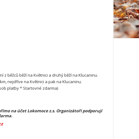
ní z běžců běží na Květnici a druhý běží na Klucaninu.
0 km, nejdříve na Květnici a pak na Klucaninu.
ob platby * Startovné zdarma
)
přímo na účet Lokomoce z.s. Organizátoři podporují
darma.
cz