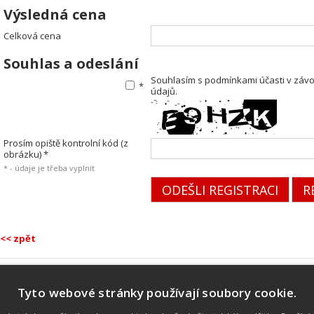
Výsledná cena
Celková cena
Souhlas a odeslání
Souhlasím s podmínkami účasti v závo
*
údajů.
Prosím opiště kontrolní kód (z
obrázku) *
* - údaje je třeba vyplnit
<< zpět
Tyto webové stránky používají soubory cookie.
Náš tým
Náš tým je schopen na profesionální