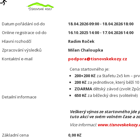
Datum pořádání od-do
18.04.2026 09:00 - 18.04.2026 18:00
Online registrace od-do
16.10.2025 14:00 - 17.04.2026 14:00
Hlavní rozhodčí
Radim Roček
Zpracování výsledků
Milan Chaloupka
Kontaktní e-mail
podpora@tisnovskekozy.cz
Cena startovného je:
200+200 Kč
za štafetu 2x5 km – prv
200 Kč
za jednotlivce, který běží 1
ZDARMA
dětský závod (zvolit
Způs
650 Kč
za běžecký dres (volitelné)
Detailní informace
Veškerý výnos ze startovného jde 
tuto akci ve svém volném čase a z
Více informací:
www.tisnovskekozy.
Základní cena
0,00 Kč