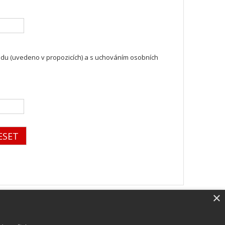
du (uvedeno v propozicích) a s uchováním osobních
×
SW vybavení
Pro měření, zpracování a publikaci