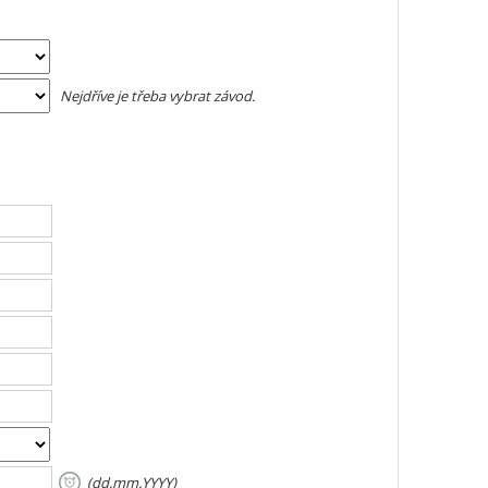
Nejdříve je třeba vybrat závod.
(dd.mm.YYYY)