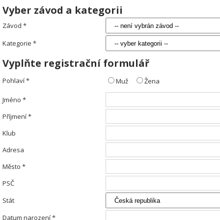
Vyber závod a kategorii
Závod *
Kategorie *
Vyplňte registrační formulář
Pohlaví *
Muž
Žena
Jméno *
Příjmení *
Klub
Adresa
Město *
PSČ
Stát
Datum narození *