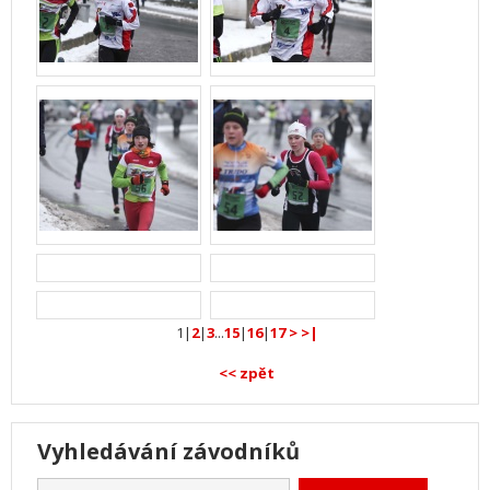
1|
2
|
3
...
15
|
16
|
17
>
>|
<< zpět
Vyhledávání závodníků