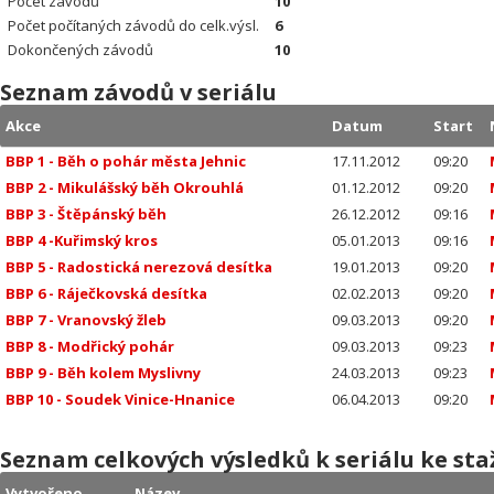
Počet závodů
10
Počet počítaných závodů do celk.výsl.
6
Dokončených závodů
10
Seznam závodů v seriálu
Akce
Datum
Start
BBP 1 - Běh o pohár města Jehnic
17.11.2012
09:20
BBP 2 - Mikulášský běh Okrouhlá
01.12.2012
09:20
BBP 3 - Štěpánský běh
26.12.2012
09:16
BBP 4 -Kuřimský kros
05.01.2013
09:16
BBP 5 - Radostická nerezová desítka
19.01.2013
09:20
BBP 6 - Ráječkovská desítka
02.02.2013
09:20
BBP 7 - Vranovský žleb
09.03.2013
09:20
BBP 8 - Modřický pohár
09.03.2013
09:23
BBP 9 - Běh kolem Myslivny
24.03.2013
09:23
BBP 10 - Soudek Vinice-Hnanice
06.04.2013
09:20
Seznam celkových výsledků k seriálu ke sta
Vytvořeno
Název