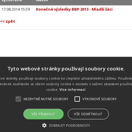
17.08.2014 15:59
Konečné výsledky BBP 2013 - Mladší žáci
<< zpět
Tyto webové stránky používají soubory cookie.
Náš tým
Náš tým je schopen na profesionální
vé stránky používají soubory cookie ke zlepšení uživatelského zážitku. Používá
úrovni zajistit pořádání sportovních
tránek souhlasíte se všemi soubory cookie v souladu s našimi zásadami použív
soutěží. Organizaci závodů, registraci na
místě, měření, zpracování a publikaci
cookie.
Více informací
výsledků.
NEZBYTNĚ NUTNÉ SOUBORY
VÝKONOVÉ SOUBORY
VŠE PŘIJMOUT
VŠE ODMÍTNOUT
emného souhlasu
Kalendář akcí
Úvod
Výsl
ZOBRAZIT PODROBNOSTI
rtovních akcích a také