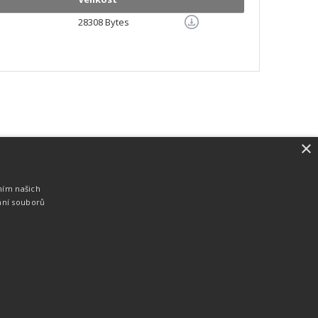
28308 Bytes
×
SW vybavení
Pro měření, zpracování a publikaci
ním našich
výsledků používáme software vyvinutý na
ání souborů
zakázku. Lze online publikovat výsledky
komentátorovi na obrazovky a s
nepatrným zpožděním na webových
stránkách.
edky
Seriály
Služby
Technologie
Partneři
Kontakty
Vyrobeno ve studiu
M square s.r.o.