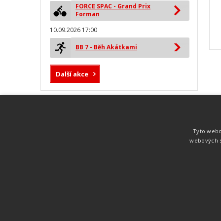
FORCE SPAC - Grand Prix
Forman
10.09.2026 17:00
BB 7 - Běh Akátkami
Další akce
MYLAPS ProChip
Nejspolehlivější a nejpřesnější čipová
Tyto webo
technologie od společnosti MYLAPS. Tato
webových s
technologie je používána na olympijských
hrách pro měření cyklistiky, MTB,
triatlonu, biatlonu, lyžování,
rychlobruslení.
Atletika
UNI
© 2011-2015
. Publikování a šíření obsahu je bez pís
zakázáno.
Zabýváme se časomírou, výsledkovým servisem na různých malých i velkých spo