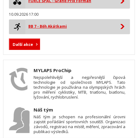
FORCE SPAC - Grand Prix Forman
10.09.2026 17:00
BB 7 - Běh Akátkami
Další akce
MYLAPS ProChip
Nejspolehlivější a nejpřesnější čipová
technologie od společnosti MYLAPS. Tato
technologie je používána na olympijských hrách
pro měření cyklistiky, MTB, triatlonu, biatlonu,
lyžování, rychlobruslení.
Náš tým
Náš tým je schopen na profesionální úrovni
zajistit pořádání sportovních soutěží. Organizaci
závodů, registraci na místě, měření, zpracování a
publikaci výsledků.