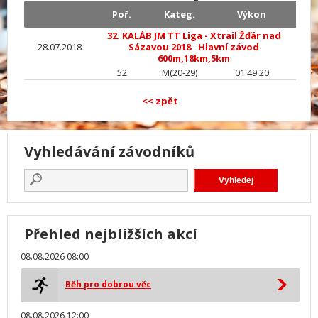
Poř.
Kateg.
Výkon
32. KALÁB JM TT Liga - Xtrail Žďár nad
28.07.2018
Sázavou 2018
-
Hlavní závod
600m,18km,5km
52
M(20-29)
01:49:20
<< zpět
Vyhledávání závodníků
Přehled nejbližších akcí
08.08.2026 08:00
Běh pro dobrou věc
08.08.2026 12:00