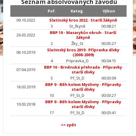
Seznam absolvovaných závodů
Poř.
Kateg.
Výkon
09.10.2022
Slatinský kros 2022
-
Starší žákyně
3
St_žkyně
00:08:21
BBP 10 - Masarykův okruh
-
Starší
26.03.2022
žákyně
2
Žky_St
00:05:27
Slatinský kros 2019
-
Přípravka dívky
06.10.2019
(2008-2009)
4
Pripravka_D
00:04:15
BBP 10 - Brněnská přehrada
-
Přípravky
07.04.2019
starší dívky
5
Př_St_D
00:03:09
BBP 9 - Běh kolem Myslivny
-
Přípravky
16.03.2019
starší dívky
10
Př_St_D
00:03:27
BBP 9 - Běh kolem Myslivny
-
Přípravky
10.03.2018
starší dívky
17
Př_St_D
00:03:41
<< zpět