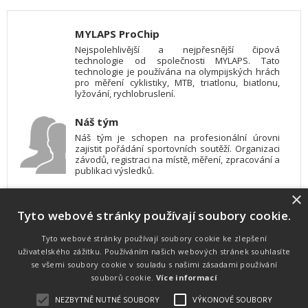
MYLAPS ProChip
Nejspolehlivější a nejpřesnější čipová
technologie od společnosti MYLAPS. Tato
technologie je používána na olympijských hrách
pro měření cyklistiky, MTB, triatlonu, biatlonu,
lyžování, rychlobruslení.
Náš tým
Náš tým je schopen na profesionální úrovni
zajistit pořádání sportovních soutěží. Organizaci
závodů, registraci na místě, měření, zpracování a
publikaci výsledků.
×
SW vybavení
Tyto webové stránky používají soubory cookie.
Pro měření, zpracování a publikaci výsledků
používáme software vyvinutý na zakázku. Lze
online publikovat výsledky komentátorovi na
Tyto webové stránky používají soubory cookie ke zlepšení
obrazovky a s nepatrným zpožděním na
uživatelského zážitku. Používáním našich webových stránek souhlasíte
webových stránkách.
se všemi soubory cookie v souladu s našimi zásadami používání
souborů cookie.
Více informací
NEZBYTNĚ NUTNÉ SOUBORY
VÝKONOVÉ SOUBORY