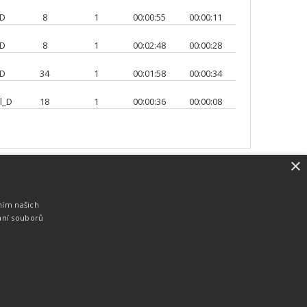
_D
8
1
00:00:55
00:00:11
_D
8
1
00:02:48
00:00:28
_D
34
1
00:01:58
00:00:34
l_D
18
1
00:00:36
00:00:08
×
SW vybavení
Pro měření, zpracování a publikaci
ním našich
výsledků používáme software vyvinutý na
ání souborů
zakázku. Lze online publikovat výsledky
komentátorovi na obrazovky a s
nepatrným zpožděním na webových
stránkách.
edky
Seriály
Služby
Technologie
Partneři
Kontakty