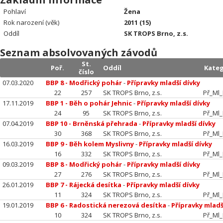
Pohlaví
Žena
Rok narození (věk)
2011 (15)
Oddíl
SK TROPS Brno, z.s.
Seznam absolvovaných závodů
St.
Poř.
Oddíl
Kateg
číslo
07.03.2020
BBP 8 - Modřický pohár
-
Přípravky mladší dívky
22
257
SK TROPS Brno, z.s.
Př_Ml
17.11.2019
BBP 1 - Běh o pohár Jehnic
-
Přípravky mladší dívky
24
95
SK TROPS Brno, z.s.
Př_Ml
07.04.2019
BBP 10 - Brněnská přehrada
-
Přípravky mladší dívky
30
368
SK TROPS Brno, z.s.
Př_Ml
16.03.2019
BBP 9 - Běh kolem Myslivny
-
Přípravky mladší dívky
16
332
SK TROPS Brno, z.s.
Př_Ml
09.03.2019
BBP 8 - Modřický pohár
-
Přípravky mladší dívky
27
276
SK TROPS Brno, z.s.
Př_Ml
26.01.2019
BBP 7 - Rájecká desítka
-
Přípravky mladší dívky
11
324
SK TROPS Brno, z.s.
Př_Ml
19.01.2019
BBP 6 - Radostická nerezová desítka
-
Přípravky mladš
10
324
SK TROPS Brno, z.s.
Př_Ml