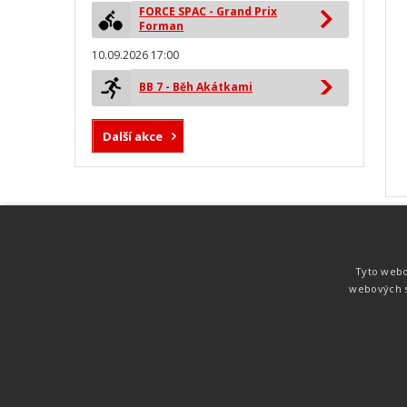
FORCE SPAC - Grand Prix
Forman
10.09.2026 17:00
BB 7 - Běh Akátkami
Další akce
MYLAPS ProChip
Nejspolehlivější a nejpřesnější čipová
Tyto webo
technologie od společnosti MYLAPS. Tato
webových s
technologie je používána na olympijských
hrách pro měření cyklistiky, MTB,
triatlonu, biatlonu, lyžování,
rychlobruslení.
Atletika
UNI
© 2011-2015
. Publikování a šíření obsahu je bez pís
zakázáno.