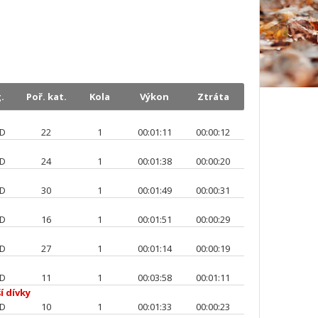
.
Poř. kat.
Kola
Výkon
Ztráta
_D
22
1
00:01:11
00:00:12
_D
24
1
00:01:38
00:00:20
_D
30
1
00:01:49
00:00:31
_D
16
1
00:01:51
00:00:29
_D
27
1
00:01:14
00:00:19
_D
11
1
00:03:58
00:01:11
í dívky
_D
10
1
00:01:33
00:00:23