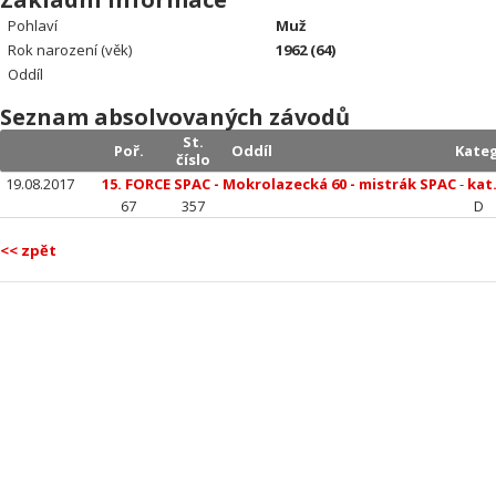
Pohlaví
Muž
Rok narození (věk)
1962 (64)
Oddíl
Seznam absolvovaných závodů
St.
Poř.
Oddíl
Kateg
číslo
19.08.2017
15. FORCE SPAC - Mokrolazecká 60 - mistrák SPAC
-
kat.
67
357
D
<< zpět