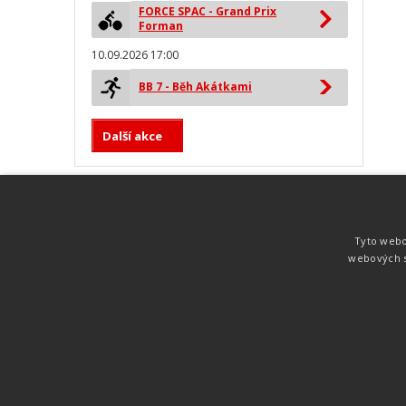
FORCE SPAC - Grand Prix
Forman
10.09.2026 17:00
BB 7 - Běh Akátkami
Další akce
MYLAPS ProChip
Nejspolehlivější a nejpřesnější čipová
Tyto webo
technologie od společnosti MYLAPS. Tato
webových s
technologie je používána na olympijských
hrách pro měření cyklistiky, MTB,
triatlonu, biatlonu, lyžování,
rychlobruslení.
Atletika
UNI
© 2011-2015
. Publikování a šíření obsahu je bez pís
zakázáno.
Zabýváme se časomírou, výsledkovým servisem na různých malých i velkých spo