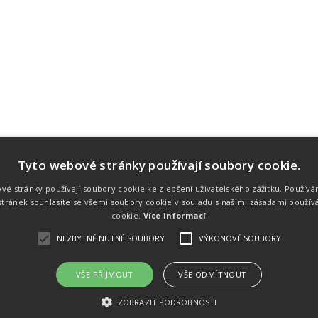
Tyto webové stránky používají soubory cookie.
Náš tým
Náš tým je schopen na profesionální
vé stránky používají soubory cookie ke zlepšení uživatelského zážitku. Používá
úrovni zajistit pořádání sportovních
tránek souhlasíte se všemi soubory cookie v souladu s našimi zásadami použív
soutěží. Organizaci závodů, registraci na
místě, měření, zpracování a publikaci
cookie.
Více informací
výsledků.
NEZBYTNĚ NUTNÉ SOUBORY
VÝKONOVÉ SOUBORY
VŠE PŘIJMOUT
VŠE ODMÍTNOUT
emného souhlasu
Kalendář akcí
Úvod
Výsl
ZOBRAZIT PODROBNOSTI
rtovních akcích a také