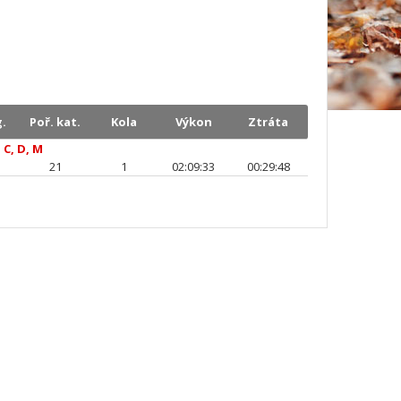
.
Poř. kat.
Kola
Výkon
Ztráta
 C, D, M
21
1
02:09:33
00:29:48