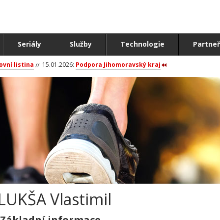
Seriály
Služby
Technologie
Partneř
ovní listina
15.01.2026:
Podpora Jihomoravský kraj
LUKŠA Vlastimil
Základní informace