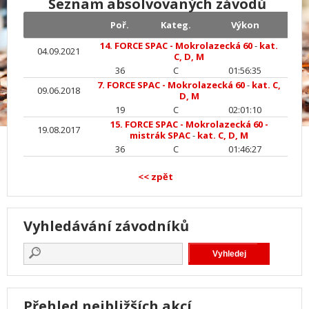
Seznam absolvovaných závodů
Poř.
Kateg.
Výkon
14. FORCE SPAC - Mokrolazecká 60
-
kat.
04.09.2021
C, D, M
36
C
01:56:35
7. FORCE SPAC - Mokrolazecká 60
-
kat. C,
09.06.2018
D, M
19
C
02:01:10
15. FORCE SPAC - Mokrolazecká 60 -
19.08.2017
mistrák SPAC
-
kat. C, D, M
36
C
01:46:27
<< zpět
Vyhledávání závodníků
Přehled nejbližších akcí