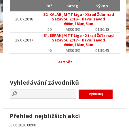
Poř.
Kateg.
Výkon
32. KALÁB JM TT Liga - Xtrail Žďár nad
28.07.2018
Sázavou 2018
-
Hlavní závod
600m,18km,5km
29
M(30-39)
01:36:18
31. KEPÁK JM TT Liga - Xtrail Žďár nad
29.07.2017
Sázavou 2017
-
Hlavní závod
600m,18km,5km
46
M(30-39)
01:39:45
<< zpět
Vyhledávání závodníků
Přehled nejbližších akcí
08.08.2026 08:00