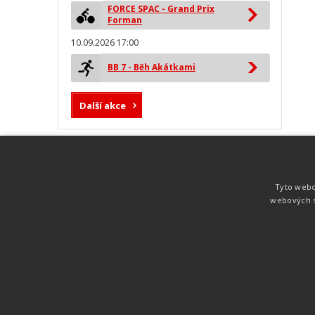
FORCE SPAC - Grand Prix
Forman
10.09.2026 17:00
BB 7 - Běh Akátkami
Další akce
MYLAPS ProChip
Nejspolehlivější a nejpřesnější čipová
Tyto webo
technologie od společnosti MYLAPS. Tato
webových s
technologie je používána na olympijských
hrách pro měření cyklistiky, MTB,
triatlonu, biatlonu, lyžování,
rychlobruslení.
Atletika
UNI
© 2011-2015
. Publikování a šíření obsahu je bez pís
zakázáno.
Zabýváme se časomírou, výsledkovým servisem na různých malých i velkých spo