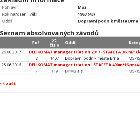
Pohlaví
Muž
Rok narození (věk)
1983 (43)
Oddíl
Dopravní podnik města Brna
Seznam absolvovaných závodů
St.
Poř.
Oddíl
Kate
číslo
26.08.2017
DELIKOMAT manager triatlon 2017
-
ŠTAFETA 380m/16
8
1407
Dopravní podnik města Brna
MS-1
25.06.2016
DELIKOMAT manager triatlon
-
ŠTAFETA 400m/16km/4
7
119
DPMB a.s.
MS-1
<< zpět