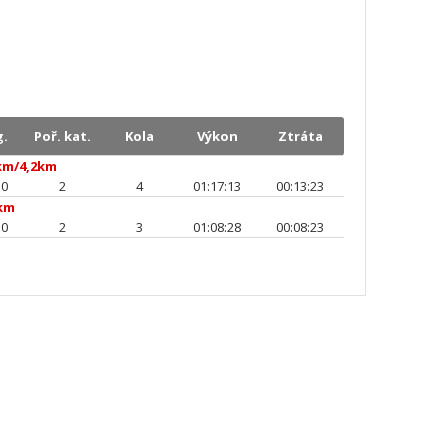
g.
Poř. kat.
Kola
Výkon
Ztráta
km/4,2km
50
2
4
01:17:13
00:13:23
km
50
2
3
01:08:28
00:08:23