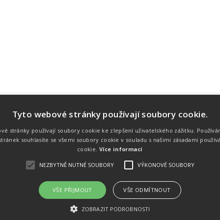
Tyto webové stránky používají soubory cookie.
Náš tým
Náš tým je schopen na profesionální
vé stránky používají soubory cookie ke zlepšení uživatelského zážitku. Používá
úrovni zajistit pořádání sportovních
tránek souhlasíte se všemi soubory cookie v souladu s našimi zásadami použív
soutěží. Organizaci závodů, registraci na
místě, měření, zpracování a publikaci
cookie.
Více informací
výsledků.
NEZBYTNĚ NUTNÉ SOUBORY
VÝKONOVÉ SOUBORY
VŠE PŘIJMOUT
VŠE ODMÍTNOUT
emného souhlasu
Kalendář akcí
Úvod
Výsl
ZOBRAZIT PODROBNOSTI
rtovních akcích a také