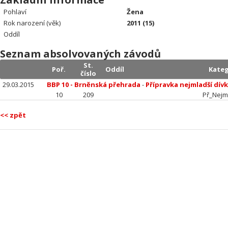
Pohlaví
Žena
Rok narození (věk)
2011 (15)
Oddíl
Seznam absolvovaných závodů
St.
Poř.
Oddíl
Kateg
číslo
29.03.2015
BBP 10 - Brněnská přehrada
-
Přípravka nejmladší dív
10
209
Př_Nejm
<< zpět