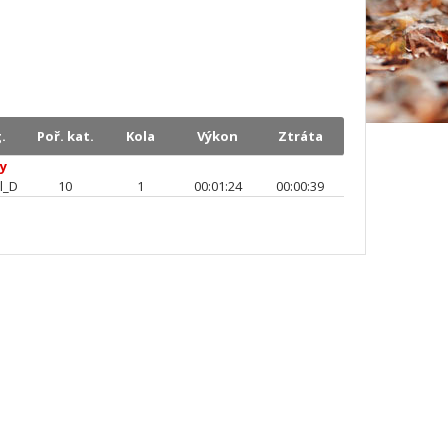
.
Poř. kat.
Kola
Výkon
Ztráta
ky
l_D
10
1
00:01:24
00:00:39