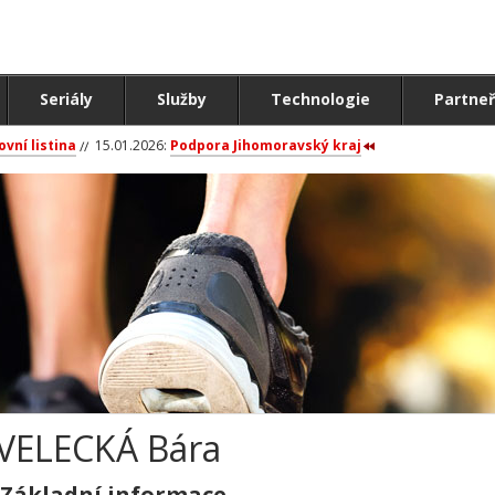
Seriály
Služby
Technologie
Partneř
ovní listina
15.01.2026:
Podpora Jihomoravský kraj
VELECKÁ Bára
Základní informace