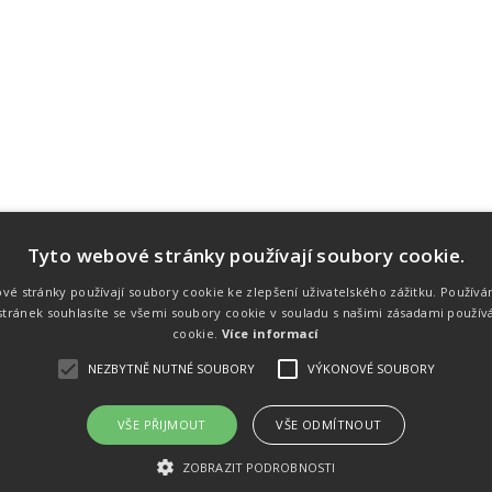
Tyto webové stránky používají soubory cookie.
Náš tým
Náš tým je schopen na profesionální
vé stránky používají soubory cookie ke zlepšení uživatelského zážitku. Používá
úrovni zajistit pořádání sportovních
tránek souhlasíte se všemi soubory cookie v souladu s našimi zásadami použív
soutěží. Organizaci závodů, registraci na
místě, měření, zpracování a publikaci
cookie.
Více informací
výsledků.
NEZBYTNĚ NUTNÉ SOUBORY
VÝKONOVÉ SOUBORY
VŠE PŘIJMOUT
VŠE ODMÍTNOUT
emného souhlasu
Kalendář akcí
Úvod
Výsl
ZOBRAZIT PODROBNOSTI
rtovních akcích a také