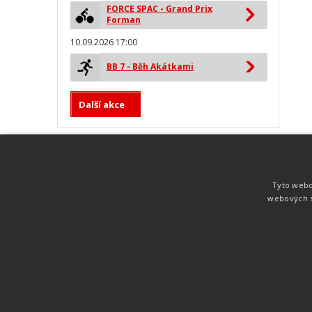
FORCE SPAC - Grand Prix
Forman
10.09.2026 17:00
BB 7 - Běh Akátkami
Další akce
MYLAPS ProChip
Nejspolehlivější a nejpřesnější čipová
Tyto webo
technologie od společnosti MYLAPS. Tato
webových s
technologie je používána na olympijských
hrách pro měření cyklistiky, MTB,
triatlonu, biatlonu, lyžování,
rychlobruslení.
Atletika
UNI
© 2011-2015
. Publikování a šíření obsahu je bez pís
zakázáno.
Zabýváme se časomírou, výsledkovým servisem na různých malých i velkých spo