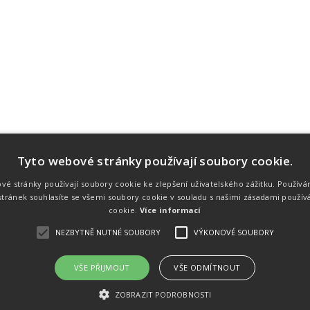
Tyto webové stránky používají soubory cookie.
Náš tým
Náš tým je schopen na profesionální
vé stránky používají soubory cookie ke zlepšení uživatelského zážitku. Používá
úrovni zajistit pořádání sportovních
tránek souhlasíte se všemi soubory cookie v souladu s našimi zásadami použív
soutěží. Organizaci závodů, registraci na
místě, měření, zpracování a publikaci
cookie.
Více informací
výsledků.
NEZBYTNĚ NUTNÉ SOUBORY
VÝKONOVÉ SOUBORY
VŠE PŘIJMOUT
VŠE ODMÍTNOUT
emného souhlasu
Kalendář akcí
Úvod
Výsl
ZOBRAZIT PODROBNOSTI
rtovních akcích a také