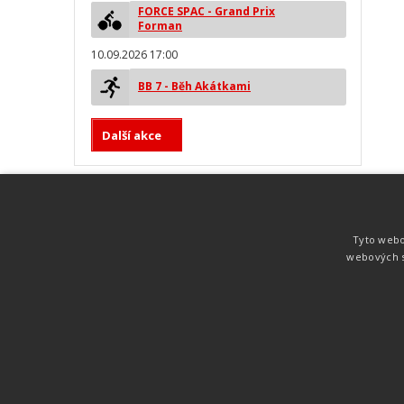
FORCE SPAC - Grand Prix
Forman
10.09.2026 17:00
BB 7 - Běh Akátkami
Další akce
MYLAPS ProChip
Nejspolehlivější a nejpřesnější čipová
Tyto webo
technologie od společnosti MYLAPS. Tato
webových s
technologie je používána na olympijských
hrách pro měření cyklistiky, MTB,
triatlonu, biatlonu, lyžování,
rychlobruslení.
Atletika
UNI
© 2011-2015
. Publikování a šíření obsahu je bez pís
zakázáno.
Zabýváme se časomírou, výsledkovým servisem na různých malých i velkých spo