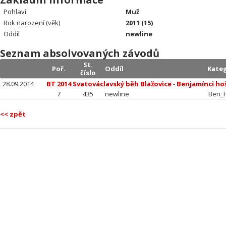
Pohlaví
Muž
Rok narození (věk)
2011 (15)
Oddíl
newline
Seznam absolvovaných závodů
St.
Poř.
Oddíl
Kateg
číslo
28.09.2014
BT 2014 Svatováclavský běh Blažovice
-
Benjamínci ho
7
435
newline
Ben_
<< zpět