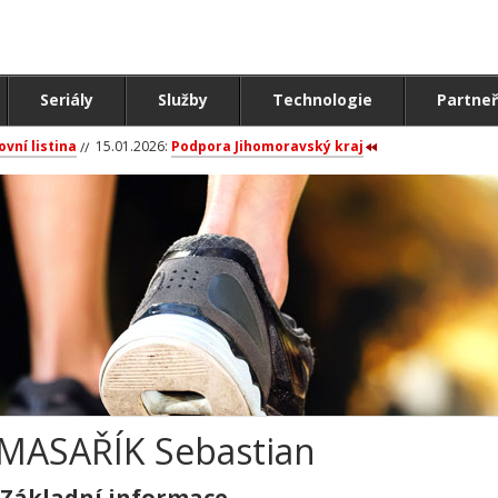
Seriály
Služby
Technologie
Partneř
ovní listina
15.01.2026:
Podpora Jihomoravský kraj
MASAŘÍK Sebastian
Základní informace