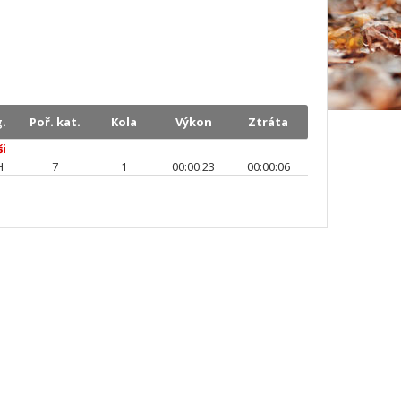
.
Poř. kat.
Kola
Výkon
Ztráta
ši
H
7
1
00:00:23
00:00:06