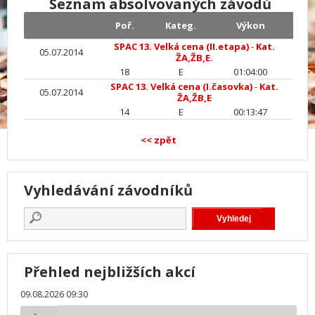
Seznam absolvovaných závodů
Poř.
Kateg.
Výkon
SPAC 13. Velká cena (II.etapa)
-
Kat.
05.07.2014
ŽA,ŽB,E.
18
E
01:04:00
SPAC 13. Velká cena (I.časovka)
-
Kat.
05.07.2014
ŽA,ŽB,E
14
E
00:13:47
<< zpět
Vyhledávání závodníků
Přehled nejbližších akcí
09.08.2026 09:30