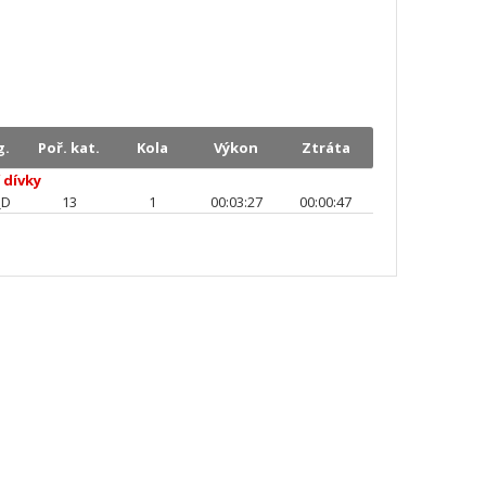
g.
Poř. kat.
Kola
Výkon
Ztráta
 dívky
_D
13
1
00:03:27
00:00:47