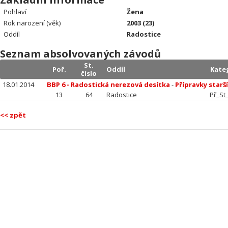
Pohlaví
Žena
Rok narození (věk)
2003 (23)
Oddíl
Radostice
Seznam absolvovaných závodů
St.
Poř.
Oddíl
Kate
číslo
18.01.2014
BBP 6 - Radostická nerezová desítka
-
Přípravky starší
13
64
Radostice
Př_St
<< zpět