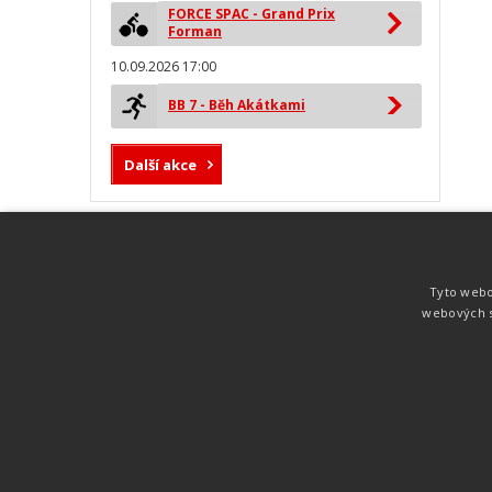
FORCE SPAC - Grand Prix
Forman
10.09.2026 17:00
BB 7 - Běh Akátkami
Další akce
MYLAPS ProChip
Nejspolehlivější a nejpřesnější čipová
Tyto webo
technologie od společnosti MYLAPS. Tato
webových s
technologie je používána na olympijských
hrách pro měření cyklistiky, MTB,
triatlonu, biatlonu, lyžování,
rychlobruslení.
Atletika
UNI
© 2011-2015
. Publikování a šíření obsahu je bez pís
zakázáno.
Zabýváme se časomírou, výsledkovým servisem na různých malých i velkých spo