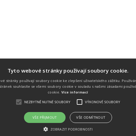
Tyto webové stránky používají soubory cookie.
Náš tým
Náš tým je schopen na profesionální
vé stránky používají soubory cookie ke zlepšení uživatelského zážitku. Používá
úrovni zajistit pořádání sportovních
tránek souhlasíte se všemi soubory cookie v souladu s našimi zásadami použív
soutěží. Organizaci závodů, registraci na
místě, měření, zpracování a publikaci
cookie.
Více informací
výsledků.
NEZBYTNĚ NUTNÉ SOUBORY
VÝKONOVÉ SOUBORY
VŠE PŘIJMOUT
VŠE ODMÍTNOUT
emného souhlasu
Kalendář akcí
Úvod
Výsl
ZOBRAZIT PODROBNOSTI
rtovních akcích a také