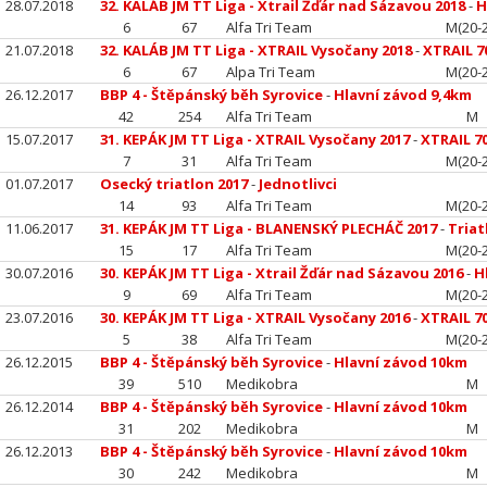
28.07.2018
32. KALÁB JM TT Liga - Xtrail Žďár nad Sázavou 2018
-
H
6
67
Alfa Tri Team
M(20-2
21.07.2018
32. KALÁB JM TT Liga - XTRAIL Vysočany 2018
-
XTRAIL 
6
67
Alpa Tri Team
M(20-2
26.12.2017
BBP 4 - Štěpánský běh Syrovice
-
Hlavní závod 9,4km
42
254
Alfa Tri Team
M
15.07.2017
31. KEPÁK JM TT Liga - XTRAIL Vysočany 2017
-
XTRAIL 7
7
31
Alfa Tri Team
M(20-2
01.07.2017
Osecký triatlon 2017
-
Jednotlivci
14
93
Alfa Tri Team
M(20-2
11.06.2017
31. KEPÁK JM TT Liga - BLANENSKÝ PLECHÁČ 2017
-
Tria
15
17
Alfa Tri Team
M(20-2
30.07.2016
30. KEPÁK JM TT Liga - Xtrail Žďár nad Sázavou 2016
-
H
9
69
Alfa Tri Team
M(20-2
23.07.2016
30. KEPÁK JM TT Liga - XTRAIL Vysočany 2016
-
XTRAIL 7
5
38
Alfa Tri Team
M(20-2
26.12.2015
BBP 4 - Štěpánský běh Syrovice
-
Hlavní závod 10km
39
510
Medikobra
M
26.12.2014
BBP 4 - Štěpánský běh Syrovice
-
Hlavní závod 10km
31
202
Medikobra
M
26.12.2013
BBP 4 - Štěpánský běh Syrovice
-
Hlavní závod 10km
30
242
Medikobra
M