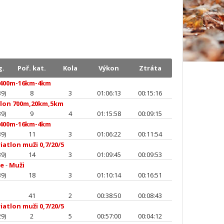
g.
Poř. kat.
Kola
Výkon
Ztráta
400m-16km-4km
9)
8
3
01:06:13
00:15:16
tlon 700m,20km,5km
9)
9
4
01:15:58
00:09:15
400m-16km-4km
9)
11
3
01:06:22
00:11:54
iatlon muži 0,7/20/5
9)
14
3
01:09:45
00:09:53
ce
-
Muži
9)
18
3
01:10:14
00:16:51
41
2
00:38:50
00:08:43
iatlon muži 0,7/20/5
9)
2
5
00:57:00
00:04:12