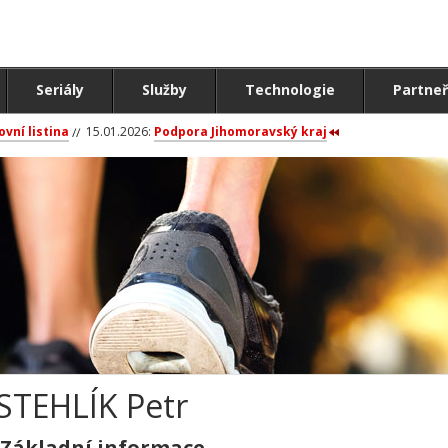
Seriály
Služby
Technologie
Partneř
ovní listina
15.01.2026:
Podpora Jihomoravský kraj
STEHLÍK Petr
Základní informace