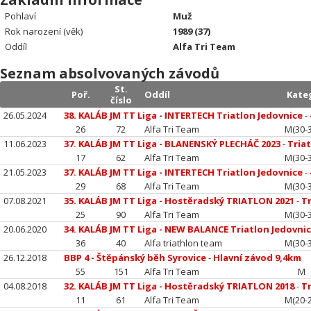
Pohlaví
Muž
Rok narození (věk)
1989 (37)
Oddíl
Alfa Tri Team
Seznam absolvovaných závodů
St.
Poř.
Oddíl
Kate
číslo
26.05.2024
38. KALÁB JM TT Liga - INTERTECH Triatlon Jedovnice
-
26
72
Alfa Tri Team
M(30-3
11.06.2023
37. KALÁB JM TT Liga - BLANENSKÝ PLECHÁČ 2023
-
Tria
17
62
Alfa Tri Team
M(30-3
21.05.2023
37. KALÁB JM TT Liga - INTERTECH Triatlon Jedovnice
-
29
68
Alfa Tri Team
M(30-3
07.08.2021
35. KALÁB JM TT Liga - Hostěradský TRIATLON 2021
-
Tr
25
90
Alfa Tri Team
M(30-3
20.06.2020
34. KALÁB JM TT Liga - NEW BALANCE Triatlon Jedovni
36
40
Alfa triathlon team
M(30-3
26.12.2018
BBP 4 - Štěpánský běh Syrovice
-
Hlavní závod 9,4km
55
151
Alfa Tri Team
M
04.08.2018
32. KALÁB JM TT Liga - Hostěradský TRIATLON 2018
-
Tr
11
61
Alfa Tri Team
M(20-2