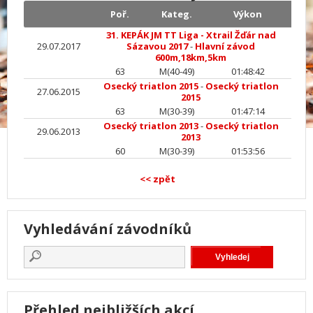
Poř.
Kateg.
Výkon
31. KEPÁK JM TT Liga - Xtrail Žďár nad
29.07.2017
Sázavou 2017
-
Hlavní závod
600m,18km,5km
63
M(40-49)
01:48:42
Osecký triatlon 2015
-
Osecký triatlon
27.06.2015
2015
63
M(30-39)
01:47:14
Osecký triatlon 2013
-
Osecký triatlon
29.06.2013
2013
60
M(30-39)
01:53:56
<< zpět
Vyhledávání závodníků
Přehled nejbližších akcí