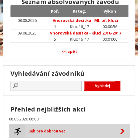
Seznam absolvovaných závodů
Poř.
Kateg.
Výkon
08.08.2026
Vnorovská desítka
-
Ml. př. kluci
1
Kluci16_17
00:00:56
09.08.2025
Vnorovská desítka
-
Kluci 2016-2017
5
Kluci16_17
00:01:00
<< zpět
Vyhledávání závodníků
Přehled nejbližších akcí
08.08.2026 08:00
Běh pro dobrou věc