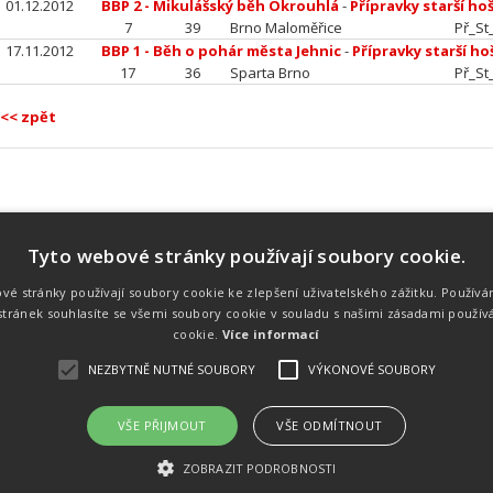
01.12.2012
BBP 2 - Mikulášský běh Okrouhlá
-
Přípravky starší hoš
7
39
Brno Maloměřice
Př_St
17.11.2012
BBP 1 - Běh o pohár města Jehnic
-
Přípravky starší ho
17
36
Sparta Brno
Př_St
<< zpět
Tyto webové stránky používají soubory cookie.
Náš tým
Náš tým je schopen na profesionální
vé stránky používají soubory cookie ke zlepšení uživatelského zážitku. Používá
úrovni zajistit pořádání sportovních
tránek souhlasíte se všemi soubory cookie v souladu s našimi zásadami použív
soutěží. Organizaci závodů, registraci na
místě, měření, zpracování a publikaci
cookie.
Více informací
výsledků.
NEZBYTNĚ NUTNÉ SOUBORY
VÝKONOVÉ SOUBORY
VŠE PŘIJMOUT
VŠE ODMÍTNOUT
emného souhlasu
Kalendář akcí
Úvod
Výsl
ZOBRAZIT PODROBNOSTI
rtovních akcích a také