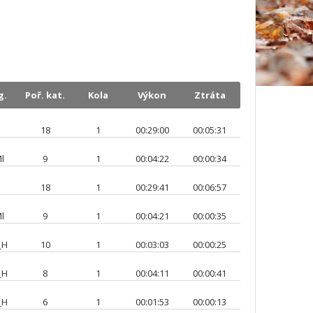
g.
Poř. kat.
Kola
Výkon
Ztráta
18
1
00:29:00
00:05:31
l
9
1
00:04:22
00:00:34
18
1
00:29:41
00:06:57
l
9
1
00:04:21
00:00:35
_H
10
1
00:03:03
00:00:25
_H
8
1
00:04:11
00:00:41
_H
6
1
00:01:53
00:00:13