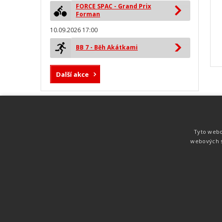
FORCE SPAC - Grand Prix
Forman
10.09.2026 17:00
BB 7 - Běh Akátkami
Další akce
MYLAPS ProChip
Nejspolehlivější a nejpřesnější čipová
Tyto webo
technologie od společnosti MYLAPS. Tato
webových s
technologie je používána na olympijských
hrách pro měření cyklistiky, MTB,
triatlonu, biatlonu, lyžování,
rychlobruslení.
Atletika
UNI
© 2011-2015
. Publikování a šíření obsahu je bez pís
zakázáno.
Zabýváme se časomírou, výsledkovým servisem na různých malých i velkých spo