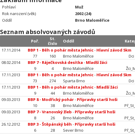
Pohlaví
Muž
Rok narození (věk)
2002 (24)
Oddíl
Brno Maloměřice
Seznam absolvovaných závodů
St.
Poř.
Oddíl
Kate
číslo
17.11.2014
BBP 1 - Běh o pohár města Jehnic
-
Hlavní závod 5km
77
160
Brno Maloměřice
Dci
08.02.2014
BBP 7 - Ráječkovská desítka
-
Mladší žáci
9
4
Brno Maloměřice
Žci_M
17.11.2013
BBP 1 - Běh o pohár města Jehnic
-
Hlavní závod 5km
73
274
Sparta Brno
Dci
17.11.2013
BBP 1 - Běh o pohár města Jehnic
-
Mladší žáci
9
44
Brno Maloměřice
Žci_M
09.03.2013
BBP 8 - Modřický pohár
-
Přípravky starší hoši
10
38
Brno Maloměřice
Př_St
09.03.2013
BBP 7 - Vranovský žleb
-
Přípravky starší hoši
8
26
Brno Maloměřice
Př_St
26.12.2012
BBP 3 - Štěpánský běh
-
Přípravky starší hoši
6
28
Sever Brno
Př_St