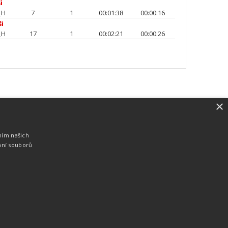
i
_H
7
1
00:01:38
00:00:16
ši
_H
17
1
00:02:21
00:00:26
×
SW vybavení
Pro měření, zpracování a publikaci
ním našich
výsledků používáme software vyvinutý na
ání souborů
zakázku. Lze online publikovat výsledky
komentátorovi na obrazovky a s
nepatrným zpožděním na webových
stránkách.
edky
Seriály
Služby
Technologie
Partneři
Kontakty
Vyrobeno ve studiu
M square s.r.o.