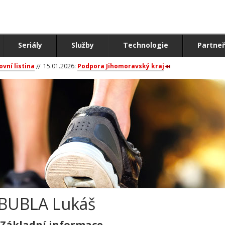
Seriály
Služby
Technologie
Partneř
ovní listina
15.01.2026:
Podpora Jihomoravský kraj
BUBLA Lukáš
Základní informace