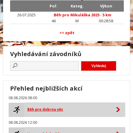
Poř.
Kateg.
Výkon
26.07.2025
Běh pro Mikuláška 2025
-
5 km
46
M
00:28:58
<< zpět
Vyhledávání závodníků
Přehled nejbližších akcí
08.08.2026 08:00
Běh pro dobrou věc
08.08.2026 12:00