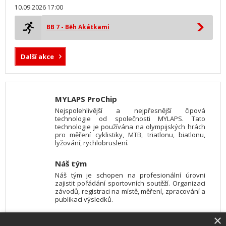
10.09.2026 17:00
BB 7 - Běh Akátkami
Další akce
MYLAPS ProChip
Nejspolehlivější a nejpřesnější čipová
technologie od společnosti MYLAPS. Tato
technologie je používána na olympijských hrách
pro měření cyklistiky, MTB, triatlonu, biatlonu,
lyžování, rychlobruslení.
Náš tým
Náš tým je schopen na profesionální úrovni
zajistit pořádání sportovních soutěží. Organizaci
závodů, registraci na místě, měření, zpracování a
publikaci výsledků.
×
SW vybavení