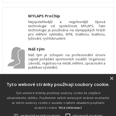
MYLAPS ProChip
Nejspolehlivější a nejpřesnější čipová
technologie od společnosti MYLAPS. Tato
technologie je používána na olympijských hrách
pro měření cyklistiky, MTB, triatlonu, biatlonu,
lyžování, rychlobruslení.
Náš tým
Náš tým je schopen na profesionální úrovni
zajistit pořádání sportovních soutěží. Organizaci
závodů, registraci na místě, měření, zpracování a
publikaci výsledků.
×
SW vybavení
Tyto webové stránky používají soubory cookie.
Pro měření, zpracování a publikaci výsledků
používáme software vyvinutý na zakázku. Lze
online publikovat výsledky komentátorovi na
Tyto webové stránky používají soubory cookie ke zlepšení
obrazovky a s nepatrným zpožděním na
uživatelského zážitku. Používáním našich webových stránek souhlasíte
webových stránkách.
se všemi soubory cookie v souladu s našimi zásadami používání
souborů cookie.
Více informací
NEZBYTNĚ NUTNÉ SOUBORY
VÝKONOVÉ SOUBORY