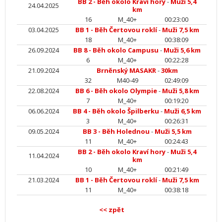
BB 2 - Běh okolo Kraví hory
-
Muži 5,4
24.04.2025
km
16
M_40+
00:23:00
03.04.2025
BB 1 - Běh Čertovou roklí
-
Muži 7,5 km
18
M_40+
00:38:09
26.09.2024
BB 8 - Běh okolo Campusu
-
Muži 5,6 km
6
M_40+
00:22:28
21.09.2024
Brněnský MASAKR
-
30km
32
M40-49
02:49:09
22.08.2024
BB 6 - Běh okolo Olympie
-
Muži 5,8 km
7
M_40+
00:19:20
06.06.2024
BB 4 - Běh okolo Špilberku
-
Muži 6,5 km
3
M_40+
00:26:31
09.05.2024
BB 3 - Běh Holednou
-
Muži 5,5 km
11
M_40+
00:24:43
BB 2 - Běh okolo Kraví hory
-
Muži 5,4
11.04.2024
km
10
M_40+
00:21:49
21.03.2024
BB 1 - Běh Čertovou roklí
-
Muži 7,5 km
11
M_40+
00:38:18
<< zpět