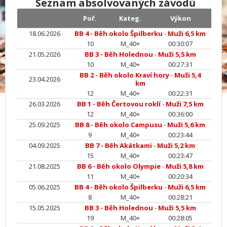
Seznam absolvovaných závodů
Poř.
Kateg.
Výkon
18.06.2026
BB 4 - Běh okolo Špilberku
-
Muži 6,5 km
10
M_40+
00:30:07
21.05.2026
BB 3 - Běh Holednou
-
Muži 5,5 km
10
M_40+
00:27:31
BB 2 - Běh okolo Kraví hory
-
Muži 5,4
23.04.2026
km
12
M_40+
00:22:31
26.03.2026
BB 1 - Běh Čertovou roklí
-
Muži 7,5 km
12
M_40+
00:36:00
25.09.2025
BB 8 - Běh okolo Campusu
-
Muži 5,6 km
9
M_40+
00:23:44
04.09.2025
BB 7 - Běh Akátkami
-
Muži 5,2 km
15
M_40+
00:23:47
21.08.2025
BB 6 - Běh okolo Olympie
-
Muži 5,8 km
11
M_40+
00:20:34
05.06.2025
BB 4 - Běh okolo Špilberku
-
Muži 6,5 km
8
M_40+
00:28:21
15.05.2025
BB 3 - Běh Holednou
-
Muži 5,5 km
19
M_40+
00:28:05