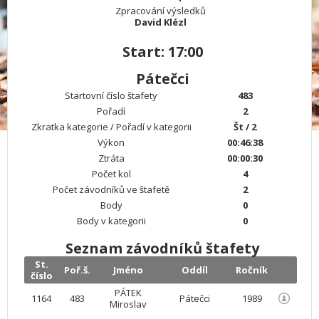
Zpracování výsledků
David Klézl
Start: 17:00
Pátečci
Startovní číslo štafety
483
Pořadí
2
Zkratka kategorie / Pořadí v kategorii
Št / 2
Výkon
00:46:38
Ztráta
00:00:30
Počet kol
4
Počet závodníků ve štafetě
2
Body
0
Body v kategorii
0
Seznam závodníků štafety
St.
Poř.š.
Jméno
Oddíl
Ročník
číslo
PÁTEK
1164
483
Pátečci
1989
Miroslav