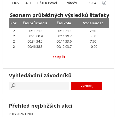
1165
483
PÁTEK Pavel
Pátečci
1964
Seznam průběžných výsledků štafety
Poř.
Čas průchodu
Čas kola
Vzdálenost
2
00:11:21.1
00:11:21.1
2,50
2
00:23:00.9
00:11:39.7
5,00
2
00:34:34.5
00:11:33.6
7,50
2
00:46:38.3
00:12:03.7
10,00
<< zpět
Vyhledávání závodníků
Přehled nejbližších akcí
08.08.2026 12:00