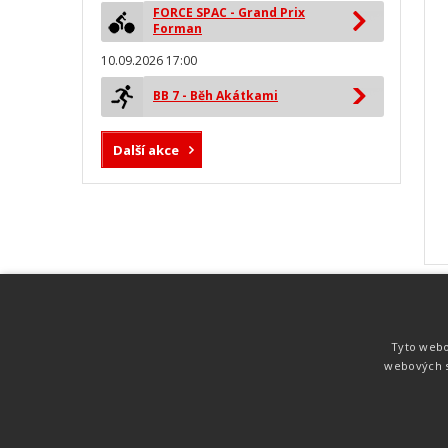
FORCE SPAC - Grand Prix
Forman
10.09.2026 17:00
BB 7 - Běh Akátkami
Další akce
MYLAPS ProChip
Nejspolehlivější a nejpřesnější čipová
Tyto webo
technologie od společnosti MYLAPS. Tato
webových s
technologie je používána na olympijských
hrách pro měření cyklistiky, MTB,
triatlonu, biatlonu, lyžování,
rychlobruslení.