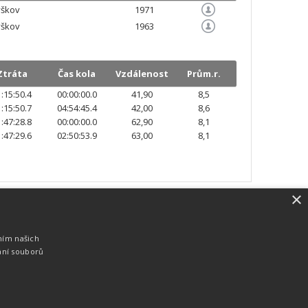
yškov
1971
yškov
1963
Ztráta
Čas kola
Vzdálenost
Prům.r.
:15:50.4
00:00:00.0
41,90
8,5
:15:50.7
04:54:45.4
42,00
8,6
:47:28.8
00:00:00.0
62,90
8,1
:47:29.6
02:50:53.9
63,00
8,1
×
SW vybavení
Pro měření, zpracování a publikaci
ním našich
výsledků používáme software vyvinutý na
ání souborů
zakázku. Lze online publikovat výsledky
komentátorovi na obrazovky a s
nepatrným zpožděním na webových
stránkách.