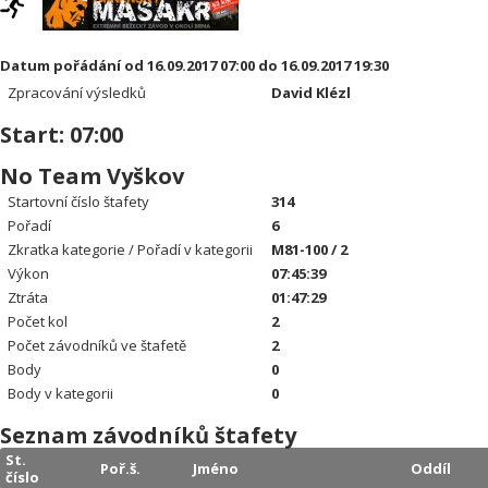
Datum pořádání od 16.09.2017 07:00 do 16.09.2017 19:30
Zpracování výsledků
David Klézl
Start: 07:00
No Team Vyškov
Startovní číslo štafety
314
Pořadí
6
Zkratka kategorie / Pořadí v kategorii
M81-100 / 2
Výkon
07:45:39
Ztráta
01:47:29
Počet kol
2
Počet závodníků ve štafetě
2
Body
0
Body v kategorii
0
Seznam závodníků štafety
St.
Poř.š.
Jméno
Oddíl
číslo