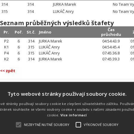
314
314
JURKA Marek
No Team V
315
314
LUKÁČ Anry
No Team V
Seznam průběžných výsledků štafety
Čas
Pr.
Poř.
St.č.
Jméno
průchodu
P2
6
314
JURKA Marek
04:54:43.9
01
K1
6
315
LUKÁČ Anry
04:54:45.4
01
P4
6
315
LUKÁČ Anry
07:45:36.8
01
K2
6
314
JURKA Marek
07:45:39.3
01
<< zpět
Tyto webové stránky používají soubory cookie.
Náš tým
Náš tým je schopen na profesionální
vé stránky používají soubory cookie ke zlepšení uživatelského zážitku. Používá
úrovni zajistit pořádání sportovních
tránek souhlasíte se všemi soubory cookie v souladu s našimi zásadami použív
soutěží. Organizaci závodů, registraci na
místě, měření, zpracování a publikaci
cookie.
Více informací
výsledků.
NEZBYTNĚ NUTNÉ SOUBORY
VÝKONOVÉ SOUBORY