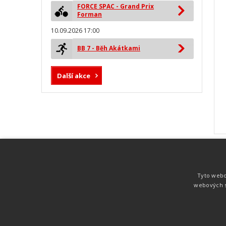
FORCE SPAC - Grand Prix
Forman
10.09.2026 17:00
BB 7 - Běh Akátkami
Další akce
MYLAPS ProChip
Nejspolehlivější a nejpřesnější čipová
Tyto webo
technologie od společnosti MYLAPS. Tato
webových s
technologie je používána na olympijských
hrách pro měření cyklistiky, MTB,
triatlonu, biatlonu, lyžování,
rychlobruslení.