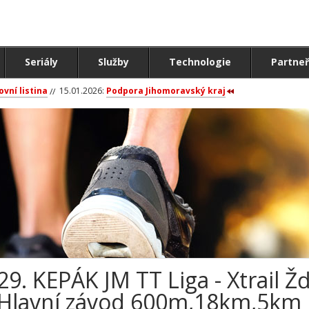
Seriály
Služby
Technologie
Partneř
ovní listina
15.01.2026:
Podpora Jihomoravský kraj
29. KEPÁK JM TT Liga - Xtrail 
Hlavní závod 600m,18km,5km