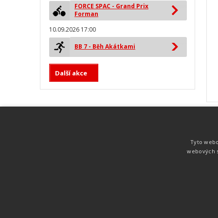
FORCE SPAC - Grand Prix
Forman
10.09.2026 17:00
BB 7 - Běh Akátkami
Další akce
MYLAPS ProChip
Nejspolehlivější a nejpřesnější čipová
Tyto webo
technologie od společnosti MYLAPS. Tato
webových s
technologie je používána na olympijských
hrách pro měření cyklistiky, MTB,
triatlonu, biatlonu, lyžování,
rychlobruslení.
Atletika
UNI
© 2011-2015
. Publikování a šíření obsahu je bez pís
zakázáno.