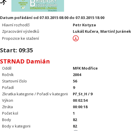
Datum pořádání od 07.03.2015 08:00 do 07.03.2015 18:00
Hlavní rozhodčí
Petr Kotyza
Zpracování výsledků
Lukáš Kučera, Martinl Juráne
Propozice ke stažení
Start: 09:35
STRNAD Damián
Oddíl
MFK Modřice
Ročník
2004
Startovní číslo
56
Pořadí
9
Zkratka kategorie / Pořadí v kategorii
Př_St_H / 9
Výkon
00:02:54
Ztráta
00:00:18
Počet kol
1
Body
82
Body v kategorii
82