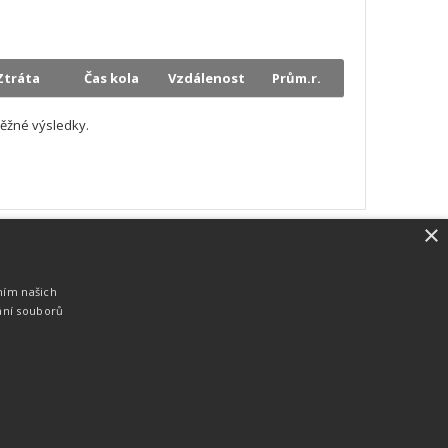
Ztráta
Čas kola
Vzdálenost
Prům.r.
ěžné výsledky.
×
SW vybavení
Pro měření, zpracování a publikaci
ním našich
výsledků používáme software vyvinutý na
ání souborů
zakázku. Lze online publikovat výsledky
komentátorovi na obrazovky a s
nepatrným zpožděním na webových
stránkách.
edky
Seriály
Služby
Technologie
Partneři
Kontakty