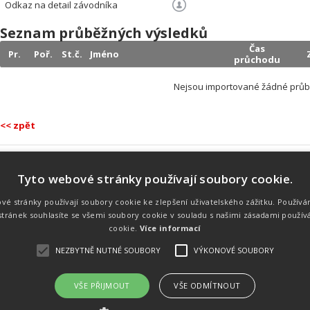
Odkaz na detail závodníka
Seznam průběžných výsledků
Čas
Pr.
Poř.
St.č.
Jméno
průchodu
Nejsou importované žádné průb
<< zpět
Tyto webové stránky používají soubory cookie.
Náš tým
Náš tým je schopen na profesionální
vé stránky používají soubory cookie ke zlepšení uživatelského zážitku. Používá
úrovni zajistit pořádání sportovních
tránek souhlasíte se všemi soubory cookie v souladu s našimi zásadami použív
soutěží. Organizaci závodů, registraci na
místě, měření, zpracování a publikaci
cookie.
Více informací
výsledků.
NEZBYTNĚ NUTNÉ SOUBORY
VÝKONOVÉ SOUBORY
VŠE PŘIJMOUT
VŠE ODMÍTNOUT
emného souhlasu
Kalendář akcí
Úvod
Výsl