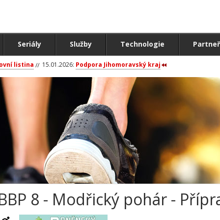
Seriály
Služby
Technologie
Partneř
ovní listina
15.01.2026:
Podpora Jihomoravský kraj
BBP 8 - Modřický pohár - Přípra