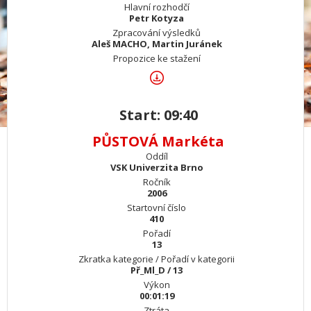
Hlavní rozhodčí
Petr Kotyza
Zpracování výsledků
Aleš MACHO, Martin Juránek
Propozice ke stažení
Start: 09:40
PŮSTOVÁ Markéta
Oddíl
VSK Univerzita Brno
Ročník
2006
Startovní číslo
410
Pořadí
13
Zkratka kategorie / Pořadí v kategorii
Př_Ml_D / 13
Výkon
00:01:19
Ztráta