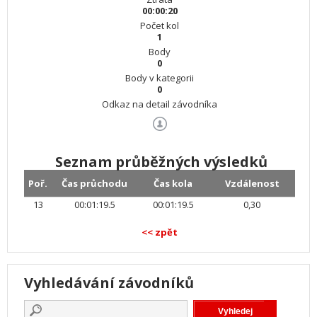
00:00:20
Počet kol
1
Body
0
Body v kategorii
0
Odkaz na detail závodníka
Seznam průběžných výsledků
Poř.
Čas průchodu
Čas kola
Vzdálenost
13
00:01:19.5
00:01:19.5
0,30
<< zpět
Vyhledávání závodníků