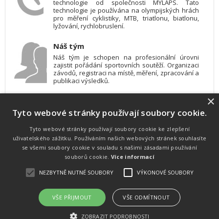
technologie od společnosti MYLAPS. Tato
technologie je používána na olympijských hrách
pro měření cyklistiky, MTB, triatlonu, biatlonu,
lyžování, rychlobruslení.
Náš tým
Náš tým je schopen na profesionální úrovni
zajistit pořádání sportovních soutěží. Organizaci
závodů, registraci na místě, měření, zpracování a
publikaci výsledků.
×
SW vybavení
Tyto webové stránky používají soubory cookie.
Pro měření, zpracování a publikaci výsledků
používáme software vyvinutý na zakázku. Lze
online publikovat výsledky komentátorovi na
Tyto webové stránky používají soubory cookie ke zlepšení
obrazovky a s nepatrným zpožděním na
uživatelského zážitku. Používáním našich webových stránek souhlasíte
webových stránkách.
se všemi soubory cookie v souladu s našimi zásadami používání
souborů cookie.
Více informací
NEZBYTNĚ NUTNÉ SOUBORY
VÝKONOVÉ SOUBORY
Atletika
UNI
© 2011-2015
. Publikování a šíření obsahu je bez písemného
souhlasu zakázáno.
VŠE PŘIJMOUT
VŠE ODMÍTNOUT
Zabýváme se časomírou, výsledkovým servisem na různých malých i velkých sportovních
akcích a také přímo pořádáním sportovních akcí.
ZOBRAZIT PODROBNOSTI