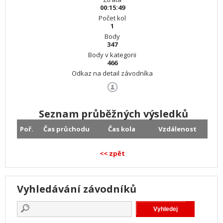
00:15:49
Počet kol
1
Body
347
Body v kategorii
466
Odkaz na detail závodníka
Seznam průběžných výsledků
Poř.
Čas průchodu
Čas kola
Vzdálenost
<< zpět
Vyhledávání závodníků