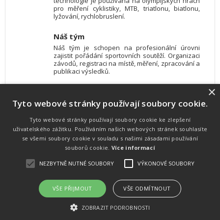
technologie je používána na olympijských hrách
pro měření cyklistiky, MTB, triatlonu, biatlonu,
lyžování, rychlobruslení.
Náš tým
Náš tým je schopen na profesionální úrovni
zajistit pořádání sportovních soutěží. Organizaci
závodů, registraci na místě, měření, zpracování a
publikaci výsledků.
×
SW vybavení
Tyto webové stránky používají soubory cookie.
Pro měření, zpracování a publikaci výsledků
používáme software vyvinutý na zakázku. Lze
online publikovat výsledky komentátorovi na
Tyto webové stránky používají soubory cookie ke zlepšení
obrazovky a s nepatrným zpožděním na
uživatelského zážitku. Používáním našich webových stránek souhlasíte
webových stránkách.
se všemi soubory cookie v souladu s našimi zásadami používání
souborů cookie.
Více informací
NEZBYTNĚ NUTNÉ SOUBORY
VÝKONOVÉ SOUBORY
Atletika
UNI
© 2011-2015
. Publikování a šíření obsahu je bez písemného
souhlasu zakázáno.
VŠE PŘIJMOUT
VŠE ODMÍTNOUT
Zabýváme se časomírou, výsledkovým servisem na různých malých i velkých sportovních
akcích a také přímo pořádáním sportovních akcí.
ZOBRAZIT PODROBNOSTI
Vyrobeno ve studiu
M square s.r.o.