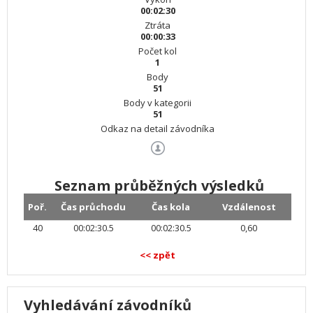
00:02:30
Ztráta
00:00:33
Počet kol
1
Body
51
Body v kategorii
51
Odkaz na detail závodníka
Seznam průběžných výsledků
Poř.
Čas průchodu
Čas kola
Vzdálenost
40
00:02:30.5
00:02:30.5
0,60
<< zpět
Vyhledávání závodníků