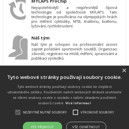
MYLAPS ProChip
Nejspolehlivější a nejpřesnější čipová
technologie od společnosti MYLAPS. Tato
technologie je používána na olympijských hrách
pro měření cyklistiky, MTB, triatlonu, biatlonu,
lyžování, rychlobruslení.
Náš tým
Náš tým je schopen na profesionální úrovni
zajistit pořádání sportovních soutěží. Organizaci
závodů, registraci na místě, měření, zpracování a
publikaci výsledků.
×
SW vybavení
Tyto webové stránky používají soubory cookie.
Pro měření, zpracování a publikaci výsledků
používáme software vyvinutý na zakázku. Lze
online publikovat výsledky komentátorovi na
Tyto webové stránky používají soubory cookie ke zlepšení
obrazovky a s nepatrným zpožděním na
uživatelského zážitku. Používáním našich webových stránek souhlasíte
webových stránkách.
se všemi soubory cookie v souladu s našimi zásadami používání
souborů cookie.
Více informací
NEZBYTNĚ NUTNÉ SOUBORY
VÝKONOVÉ SOUBORY
Atletika
UNI
© 2011-2015
. Publikování a šíření obsahu je bez písemného
souhlasu zakázáno.
VŠE PŘIJMOUT
VŠE ODMÍTNOUT