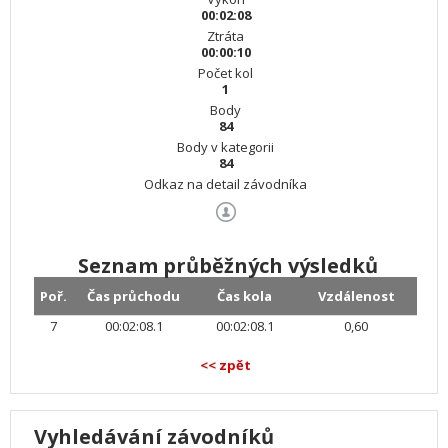
00:02:08
Ztráta
00:00:10
Počet kol
1
Body
84
Body v kategorii
84
Odkaz na detail závodníka
Seznam průběžných výsledků
Poř.
Čas průchodu
Čas kola
Vzdálenost
7
00:02:08.1
00:02:08.1
0,60
<< zpět
Vyhledávání závodníků