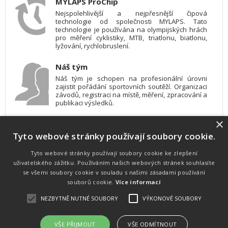
MYLAPS ProChip
Nejspolehlivější a nejpřesnější čipová
technologie od společnosti MYLAPS. Tato
technologie je používána na olympijských hrách
pro měření cyklistiky, MTB, triatlonu, biatlonu,
lyžování, rychlobruslení.
Náš tým
Náš tým je schopen na profesionální úrovni
zajistit pořádání sportovních soutěží. Organizaci
závodů, registraci na místě, měření, zpracování a
publikaci výsledků.
×
SW vybavení
Tyto webové stránky používají soubory cookie.
Pro měření, zpracování a publikaci výsledků
používáme software vyvinutý na zakázku. Lze
online publikovat výsledky komentátorovi na
Tyto webové stránky používají soubory cookie ke zlepšení
obrazovky a s nepatrným zpožděním na
uživatelského zážitku. Používáním našich webových stránek souhlasíte
webových stránkách.
se všemi soubory cookie v souladu s našimi zásadami používání
souborů cookie.
Více informací
NEZBYTNĚ NUTNÉ SOUBORY
VÝKONOVÉ SOUBORY
Atletika
UNI
© 2011-2015
. Publikování a šíření obsahu je bez písemného
souhlasu zakázáno.
VŠE PŘIJMOUT
VŠE ODMÍTNOUT