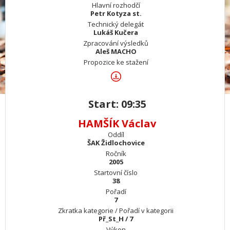
Hlavní rozhodčí
Petr Kotyza st.
Technický delegát
Lukáš Kučera
Zpracování výsledků
Aleš MACHO
Propozice ke stažení
Start: 09:35
HAMŠÍK Václav
Oddíl
ŠAK Židlochovice
Ročník
2005
Startovní číslo
38
Pořadí
7
Zkratka kategorie / Pořadí v kategorii
Př_St_H / 7
Výkon