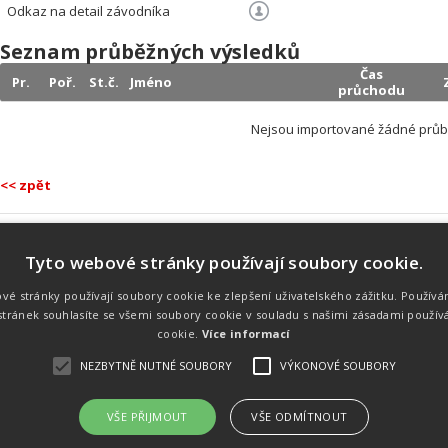
Odkaz na detail závodníka
Seznam průběžných výsledků
Čas
Pr.
Poř.
St.č.
Jméno
průchodu
Nejsou importované žádné průb
<< zpět
Tyto webové stránky používají soubory cookie.
Náš tým
Náš tým je schopen na profesionální
vé stránky používají soubory cookie ke zlepšení uživatelského zážitku. Používá
úrovni zajistit pořádání sportovních
tránek souhlasíte se všemi soubory cookie v souladu s našimi zásadami použív
soutěží. Organizaci závodů, registraci na
místě, měření, zpracování a publikaci
cookie.
Více informací
výsledků.
NEZBYTNĚ NUTNÉ SOUBORY
VÝKONOVÉ SOUBORY
VŠE PŘIJMOUT
VŠE ODMÍTNOUT
emného souhlasu
Kalendář akcí
Úvod
Výsl