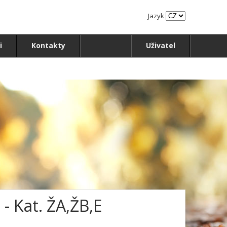
Jazyk
i
Kontakty
Uživatel
 - Kat. ŽA,ŽB,E