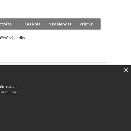
Ztráta
Čas kola
Vzdálenost
Prům.r.
ěžné výsledky.
×
SW vybavení
Pro měření, zpracování a publikaci
ním našich
výsledků používáme software vyvinutý na
ání souborů
zakázku. Lze online publikovat výsledky
komentátorovi na obrazovky a s
nepatrným zpožděním na webových
stránkách.
edky
Seriály
Služby
Technologie
Partneři
Kontakty