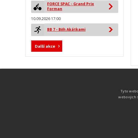
FORCE SPAC - Grand Prix
Forman
10.09.2026 17:00
BB 7 - Běh Akátkami
Další akce
MYLAPS ProChip
Nejspolehlivější a nejpřesnější čipová
Tyto webo
technologie od společnosti MYLAPS. Tato
webových s
technologie je používána na olympijských
hrách pro měření cyklistiky, MTB,
triatlonu, biatlonu, lyžování,
rychlobruslení.
Atletika
UNI
© 2011-2015
. Publikování a šíření obsahu je bez pís
zakázáno.