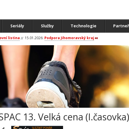
Seriály
Služby
Technologie
Partneř
ovní listina
15.01.2026:
Podpora Jihomoravský kraj
SPAC 13. Velká cena (I.časovka)