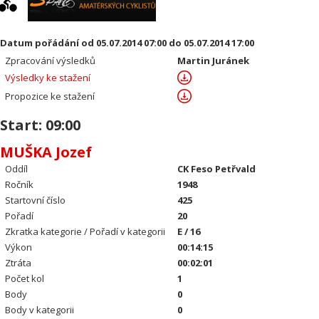
Datum pořádání od 05.07.2014 07:00 do 05.07.2014 17:00
Zpracování výsledků
Martin Juránek
Výsledky ke stažení
Propozice ke stažení
Start: 09:00
MUŠKA Jozef
Oddíl
CK Feso Petřvald
Ročník
1948
Startovní číslo
425
Pořadí
20
Zkratka kategorie / Pořadí v kategorii
E / 16
Výkon
00:14:15
Ztráta
00:02:01
Počet kol
1
Body
0
Body v kategorii
0