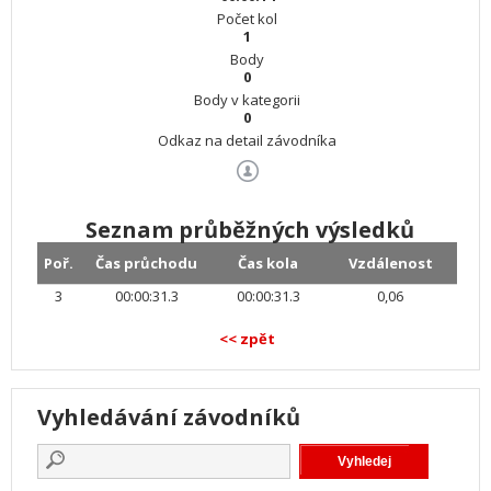
Počet kol
1
Body
0
Body v kategorii
0
Odkaz na detail závodníka
Seznam průběžných výsledků
Poř.
Čas průchodu
Čas kola
Vzdálenost
3
00:00:31.3
00:00:31.3
0,06
<< zpět
Vyhledávání závodníků