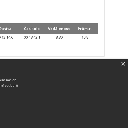
Ztráta
Čas kola
Vzdálenost
Prům.r.
:13:14.6
00:48:42.1
8,80
10,8
×
SW vybavení
Pro měření, zpracování a publikaci
ním našich
výsledků používáme software vyvinutý na
ání souborů
zakázku. Lze online publikovat výsledky
komentátorovi na obrazovky a s
nepatrným zpožděním na webových
stránkách.
edky
Seriály
Služby
Technologie
Partneři
Kontakty