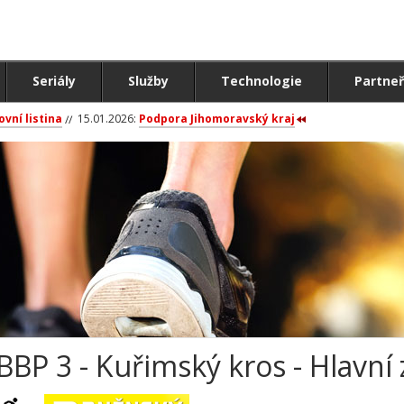
Seriály
Služby
Technologie
Partneř
ovní listina
15.01.2026:
Podpora Jihomoravský kraj
BBP 3 - Kuřimský kros - Hlavní