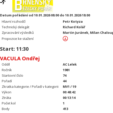
Datum pořádání od 10.01.2026 08:00 do 10.01.2026 18:00
Hlavní rozhodčí
Petr Kotyza
Technický delegát
Richard Kolář
Zpracování výsledků
Martin Juránek, Milan Chalou
Propozice ke stažení
Start: 11:30
VACULA Ondřej
Oddíl
AC Lelek
Ročník
1981
Startovní číslo
74
Pořadí
44
Zkratka kategorie / Pořadí v kategorii
MV1 / 19
Výkon
00:48:42
Ztráta
00:13:14
Počet kol
1
Body
413