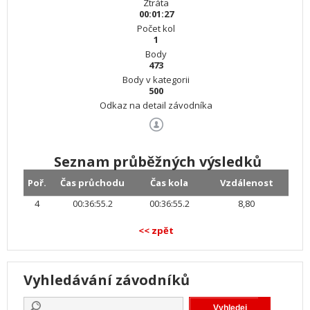
Ztráta
00:01:27
Počet kol
1
Body
473
Body v kategorii
500
Odkaz na detail závodníka
Seznam průběžných výsledků
Poř.
Čas průchodu
Čas kola
Vzdálenost
4
00:36:55.2
00:36:55.2
8,80
<< zpět
Vyhledávání závodníků