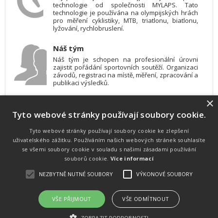
technologie od společnosti MYLAPS. Tato
technologie je používána na olympijských hrách
pro měření cyklistiky, MTB, triatlonu, biatlonu,
lyžování, rychlobruslení.
Náš tým
Náš tým je schopen na profesionální úrovni
zajistit pořádání sportovních soutěží. Organizaci
závodů, registraci na místě, měření, zpracování a
publikaci výsledků.
×
SW vybavení
Tyto webové stránky používají soubory cookie.
Pro měření, zpracování a publikaci výsledků
používáme software vyvinutý na zakázku. Lze
online publikovat výsledky komentátorovi na
Tyto webové stránky používají soubory cookie ke zlepšení
obrazovky a s nepatrným zpožděním na
uživatelského zážitku. Používáním našich webových stránek souhlasíte
webových stránkách.
se všemi soubory cookie v souladu s našimi zásadami používání
souborů cookie.
Více informací
NEZBYTNĚ NUTNÉ SOUBORY
VÝKONOVÉ SOUBORY
Atletika
UNI
© 2011-2015
. Publikování a šíření obsahu je bez písemného
souhlasu zakázáno.
VŠE PŘIJMOUT
VŠE ODMÍTNOUT
Zabýváme se časomírou, výsledkovým servisem na různých malých i velkých sportovních
akcích a také přímo pořádáním sportovních akcí.
ZOBRAZIT PODROBNOSTI