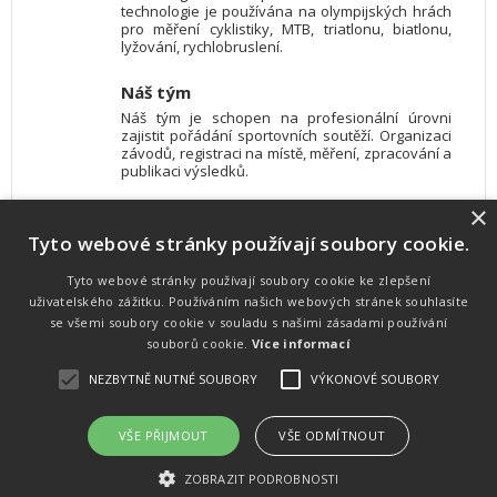
technologie je používána na olympijských hrách
pro měření cyklistiky, MTB, triatlonu, biatlonu,
lyžování, rychlobruslení.
Náš tým
Náš tým je schopen na profesionální úrovni
zajistit pořádání sportovních soutěží. Organizaci
závodů, registraci na místě, měření, zpracování a
publikaci výsledků.
×
SW vybavení
Tyto webové stránky používají soubory cookie.
Pro měření, zpracování a publikaci výsledků
používáme software vyvinutý na zakázku. Lze
online publikovat výsledky komentátorovi na
Tyto webové stránky používají soubory cookie ke zlepšení
obrazovky a s nepatrným zpožděním na
uživatelského zážitku. Používáním našich webových stránek souhlasíte
webových stránkách.
se všemi soubory cookie v souladu s našimi zásadami používání
souborů cookie.
Více informací
NEZBYTNĚ NUTNÉ SOUBORY
VÝKONOVÉ SOUBORY
Atletika
UNI
© 2011-2015
. Publikování a šíření obsahu je bez písemného
souhlasu zakázáno.
VŠE PŘIJMOUT
VŠE ODMÍTNOUT
Zabýváme se časomírou, výsledkovým servisem na různých malých i velkých sportovních
akcích a také přímo pořádáním sportovních akcí.
ZOBRAZIT PODROBNOSTI