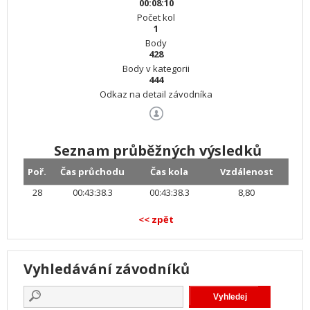
00:08:10
Počet kol
1
Body
428
Body v kategorii
444
Odkaz na detail závodníka
Seznam průběžných výsledků
Poř.
Čas průchodu
Čas kola
Vzdálenost
28
00:43:38.3
00:43:38.3
8,80
<< zpět
Vyhledávání závodníků