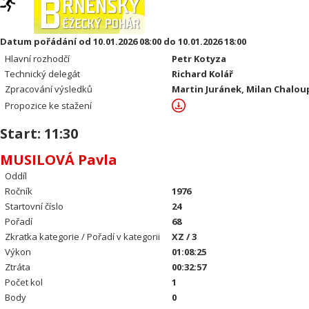
Datum pořádání od 10.01.2026 08:00 do 10.01.2026 18:00
Hlavní rozhodčí
Petr Kotyza
Technický delegát
Richard Kolář
Zpracování výsledků
Martin Juránek, Milan Chalou
Propozice ke stažení
Start: 11:30
MUSILOVÁ Pavla
Oddíl
Ročník
1976
Startovní číslo
24
Pořadí
68
Zkratka kategorie / Pořadí v kategorii
XZ / 3
Výkon
01:08:25
Ztráta
00:32:57
Počet kol
1
Body
0