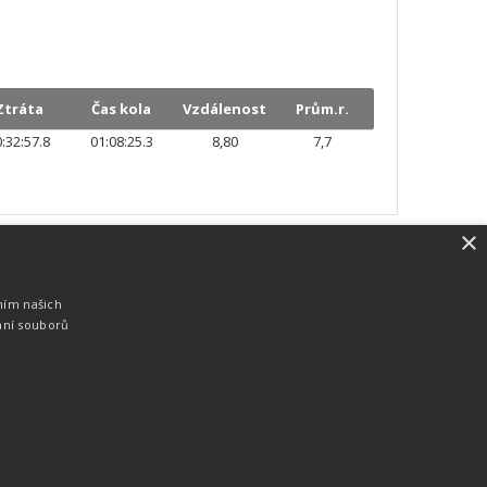
Ztráta
Čas kola
Vzdálenost
Prům.r.
:32:57.8
01:08:25.3
8,80
7,7
×
SW vybavení
Pro měření, zpracování a publikaci
ním našich
výsledků používáme software vyvinutý na
ání souborů
zakázku. Lze online publikovat výsledky
komentátorovi na obrazovky a s
nepatrným zpožděním na webových
stránkách.
edky
Seriály
Služby
Technologie
Partneři
Kontakty