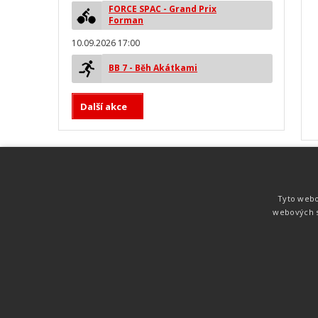
FORCE SPAC - Grand Prix
Forman
10.09.2026 17:00
BB 7 - Běh Akátkami
Další akce
MYLAPS ProChip
Nejspolehlivější a nejpřesnější čipová
Tyto webo
technologie od společnosti MYLAPS. Tato
webových s
technologie je používána na olympijských
hrách pro měření cyklistiky, MTB,
triatlonu, biatlonu, lyžování,
rychlobruslení.
Atletika
UNI
© 2011-2015
. Publikování a šíření obsahu je bez pís
zakázáno.
Zabýváme se časomírou, výsledkovým servisem na různých malých i velkých spo