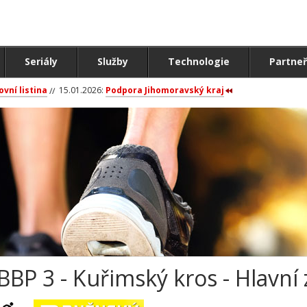
Seriály
Služby
Technologie
Partneř
ovní listina
15.01.2026:
Podpora Jihomoravský kraj
BBP 3 - Kuřimský kros - Hlavní