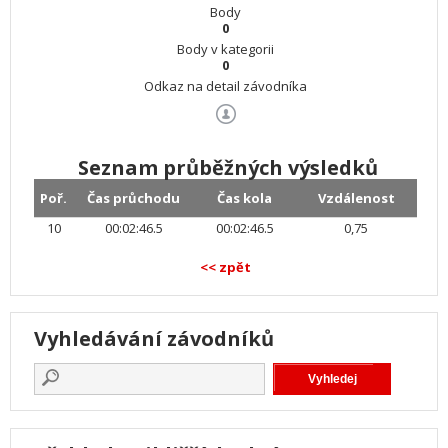
Body
0
Body v kategorii
0
Odkaz na detail závodníka
Seznam průběžných výsledků
Poř.
Čas průchodu
Čas kola
Vzdálenost
10
00:02:46.5
00:02:46.5
0,75
<< zpět
Vyhledávání závodníků