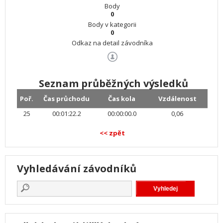
Body
0
Body v kategorii
0
Odkaz na detail závodníka
Seznam průběžných výsledků
Poř.
Čas průchodu
Čas kola
Vzdálenost
25
00:01:22.2
00:00:00.0
0,06
<< zpět
Vyhledávání závodníků