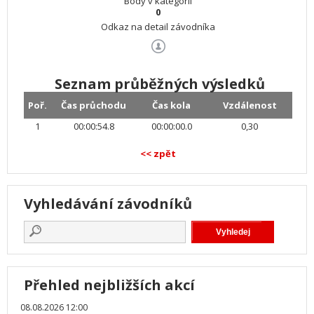
Body v kategorii
0
Odkaz na detail závodníka
Seznam průběžných výsledků
Poř.
Čas průchodu
Čas kola
Vzdálenost
1
00:00:54.8
00:00:00.0
0,30
<< zpět
Vyhledávání závodníků
Přehled nejbližších akcí
08.08.2026 12:00