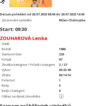
Datum pořádání od 26.07.2025 08:00 do 26.07.2025 16:00
Zpracování výsledků
Milan Chaloupka
Start: 09:30
ZOUHAROVÁ Lenka
Oddíl
Ročník
1986
Startovní číslo
229
Pořadí
67
Zkratka kategorie / Pořadí v kategorii
Z / 27
Výkon
00:33:49
Ztráta
00:14:16
Počet kol
1
Body
0
Body v kategorii
0
Odkaz na detail závodníka
Seznam průběžných výsledků