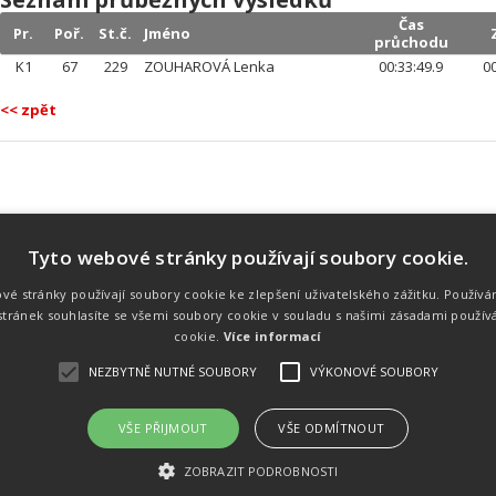
Čas
Pr.
Poř.
St.č.
Jméno
průchodu
K1
67
229
ZOUHAROVÁ Lenka
00:33:49.9
00
<< zpět
Tyto webové stránky používají soubory cookie.
Náš tým
Náš tým je schopen na profesionální
vé stránky používají soubory cookie ke zlepšení uživatelského zážitku. Používá
úrovni zajistit pořádání sportovních
tránek souhlasíte se všemi soubory cookie v souladu s našimi zásadami použív
soutěží. Organizaci závodů, registraci na
místě, měření, zpracování a publikaci
cookie.
Více informací
výsledků.
NEZBYTNĚ NUTNÉ SOUBORY
VÝKONOVÉ SOUBORY
VŠE PŘIJMOUT
VŠE ODMÍTNOUT
emného souhlasu
Kalendář akcí
Úvod
Výsl
ZOBRAZIT PODROBNOSTI
rtovních akcích a také