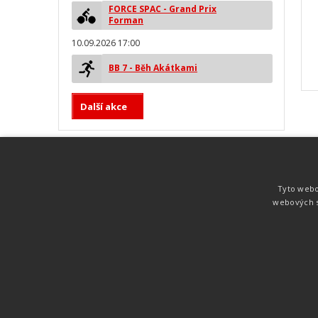
FORCE SPAC - Grand Prix
Forman
10.09.2026 17:00
BB 7 - Běh Akátkami
Další akce
MYLAPS ProChip
Nejspolehlivější a nejpřesnější čipová
Tyto webo
technologie od společnosti MYLAPS. Tato
webových s
technologie je používána na olympijských
hrách pro měření cyklistiky, MTB,
triatlonu, biatlonu, lyžování,
rychlobruslení.
Atletika
UNI
© 2011-2015
. Publikování a šíření obsahu je bez pís
zakázáno.
Zabýváme se časomírou, výsledkovým servisem na různých malých i velkých spo