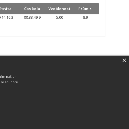
Ztráta
Čas kola
Vzdálenost
Prům.r.
:14:16.3
00:33:49.9
5,00
8,9
×
SW vybavení
Pro měření, zpracování a publikaci
ním našich
výsledků používáme software vyvinutý na
ání souborů
zakázku. Lze online publikovat výsledky
komentátorovi na obrazovky a s
nepatrným zpožděním na webových
stránkách.
edky
Seriály
Služby
Technologie
Partneři
Kontakty
Vyrobeno ve studiu
M square s.r.o.