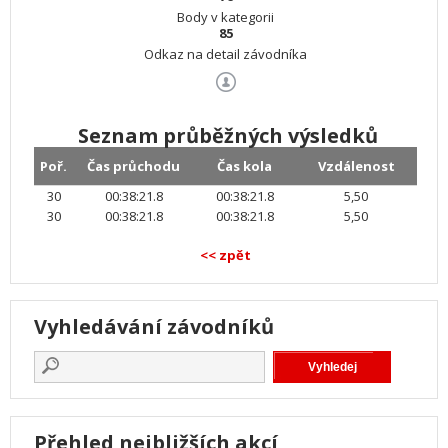
Body v kategorii
85
Odkaz na detail závodníka
Seznam průběžných výsledků
Poř.
Čas průchodu
Čas kola
Vzdálenost
30
00:38:21.8
00:38:21.8
5,50
30
00:38:21.8
00:38:21.8
5,50
<< zpět
Vyhledávání závodníků
Přehled nejbližších akcí