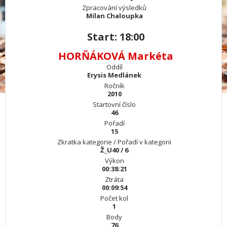
Zpracování výsledků
Milan Chaloupka
Start: 18:00
HORŇÁKOVÁ Markéta
Oddíl
Erysis Medlánek
Ročník
2010
Startovní číslo
46
Pořadí
15
Zkratka kategorie / Pořadí v kategorii
Ž_U40 / 6
Výkon
00:38:21
Ztráta
00:09:54
Počet kol
1
Body
76